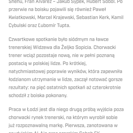
Shehu, Fran Álvarez – Jakub Sypek, Hubert Sobol. Po
przerwie na boisku pojawili się również Paweł
Kwiatkowski, Marcel Krajewski, Sebastian Kerk, Kamil
Cybulski oraz Ľubomír Tupta.
Czwartkowe spotkanie było siódmym na ławce
trenerskiej Widzewa dla Željko Sopicia. Chorwacki
trener wciąż pozostaje nową, nie w pełni poznaną
postacią w polskiej lidze. Po krótkiej,
natychmiastowej poprawie wyników, która zapewniła
łodzianom utrzymanie w lidze, zaczął notować gorsze
rezultaty: na pięć ostatnich spotkań aż czterokrotnie
schodził z boiska pokonany.
Praca w Łodzi jest dla niego drugą próbą wyjścia poza
chorwacki rynek trenerski, na którym wyrobił sobie
już rozpoznawalną markę. Pierwsza, zanotowana w