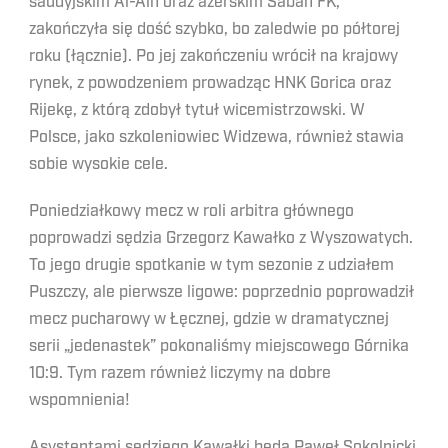
saudyjskim Al-Ain oraz azerskim Sabah FK,
zakończyła się dość szybko, bo zaledwie po półtorej
roku (łącznie). Po jej zakończeniu wrócił na krajowy
rynek, z powodzeniem prowadząc HNK Gorica oraz
Rijekę, z którą zdobył tytuł wicemistrzowski. W
Polsce, jako szkoleniowiec Widzewa, również stawia
sobie wysokie cele.
Poniedziałkowy mecz w roli arbitra głównego
poprowadzi sędzia Grzegorz Kawałko z Wyszowatych.
To jego drugie spotkanie w tym sezonie z udziałem
Puszczy, ale pierwsze ligowe: poprzednio poprowadził
mecz pucharowy w Łęcznej, gdzie w dramatycznej
serii „jedenastek” pokonaliśmy miejscowego Górnika
10:9. Tym razem również liczymy na dobre
wspomnienia!
Asystentami sędziego Kawałki będą Paweł Sokolnicki