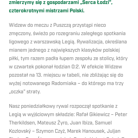
zmierzymy się z gospodarzami „Serca Łodzi”,
czterokrotnymi mistrzami Polski.
Widzew do meczu z Puszczą przystąpi nieco
zmęczony, świeżo po rozegraniu zaległego spotkania
ligowego z warszawską Legią. Rywalizacja, określana
mianem jednego z największych klasyków polskiej
piłki, tym razem padła łupem zespołu ze stolicy, który
w czwartek pokonał łodzian 0:2. W efekcie Widzew
pozostał na 13. miejscu w tabeli, nie zbliżając się do
wyżej notowanego Radomiaka – do którego ma trzy
„oczka” straty.
Nasz poniedziałkowy rywal rozpoczął spotkanie z
Legią w wyjściowym składzie: Rafał Gikiewicz – Peter
Therkildsen, Mateusz Żyro, Juan Ibiza, Samuel
Kozlovský – Szymon Czyż, Marek Hanousek, Juljan