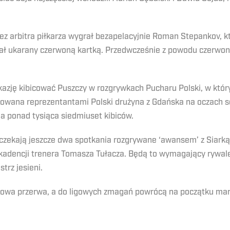
ez arbitra piłkarza wygrał bezapelacyjnie Roman Stepankov, kt
 ukarany czerwoną kartką. Przedwcześnie z powodu czerwonej
okazję kibicować Puszczy w rozgrywkach Pucharu Polski, w k
kowana reprezentantami Polski drużyna z Gdańska na oczach 
na ponad tysiąca siedmiuset kibiców.
y czekają jeszcze dwa spotkania rozgrywane ‘awansem’ z Siarką
a kadencji trenera Tomasza Tułacza. Będą to wymagający rywal
strz jesieni.
imowa przerwa, a do ligowych zmagań powrócą na początku mar