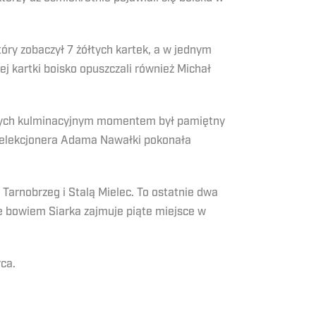
óry zobaczył 7 żółtych kartek, a w jednym
 kartki boisko opuszczali również Michał
tórych kulminacyjnym momentem był pamiętny
selekcjonera Adama Nawałki pokonała
 Tarnobrzeg i Stalą Mielec. To ostatnie dwa
e bowiem Siarka zajmuje piąte miejsce w
ca.