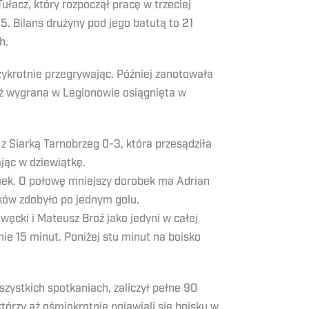
ułacz, który rozpoczął pracę w trzeciej
 Bilans drużyny pod jego batutą to 21
h.
ykrotnie przegrywając. Później zanotowała
ż wygrana w Legionowie osiągnięta w
 z Siarką Tarnobrzeg 0-3, która przesądziła
jąc w dziewiątkę.
amek. O połowę mniejszy dorobek ma Adrian
ików zdobyło po jednym golu.
ęcki i Mateusz Broź jako jedyni w całej
nie 15 minut. Poniżej stu minut na boisko
ystkich spotkaniach, zaliczył pełne 90
tórzy aż ośmiokrotnie pojawiali się boisku w