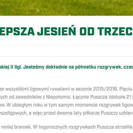
EPSZA JESIEŃ OD TRZEC
rskiej II ligi. Jesteśmy dokładnie na półmetku rozgrywek, c
e wszystkimi ligowymi rywalami w sezonie 2015/2016. Pięciu z 
zych od zawodników z Niepołomic. Łącznie Puszcza zdobyła 21 p
nów. W ubiegłym roku w tym samym momencie rozgrywek ligowy
zoligowych, a więc przed dwoma laty piłkarze Puszczy uzbieral
z mniej bramek. W tegorocznych rozgrywkach Puszcza strzeliła 