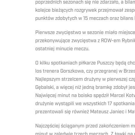
poprzednich sezonach się nie zdarzało, a bila
kolejce bieżących rozgrywek przejmował zesp
punktów zdobytych w 15 meczach oraz bilans 
Pierwsze zwycięstwo w sezonie miało miejsce
przekonywujące zwycięstwa z ROW-em Rybnik
ostatniej minucie meczu.
O kilku spotkaniach piłkarze Puszczy będą chc
los trenera Gorszkowa, czy przegranej w Brzes
Najlepszym strzelcem drużyny w pierwszej czę
Gębalski, a więcej niż jedną bramkę zdobył j
Najwięcej minut na boisko spędził Marcel Kot
drużynie wystąpili we wszystkich 17 spotkania
prezentowali się również Mateusz Janiec i M
Najczęściej ściąganym przed zakończeniem me
minut w zaledwie trzech meczach. Z ławki na p