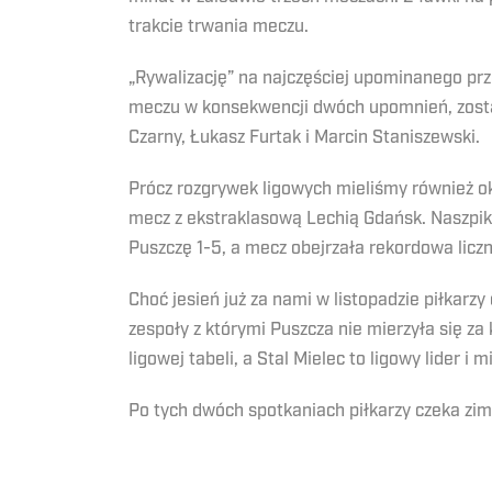
trakcie trwania meczu.
„Rywalizację” na najczęściej upominanego prz
meczu w konsekwencji dwóch upomnień, został
Czarny, Łukasz Furtak i Marcin Staniszewski.
Prócz rozgrywek ligowych mieliśmy również 
mecz z ekstraklasową Lechią Gdańsk. Naszpi
Puszczę 1-5, a mecz obejrzała rekordowa licz
Choć jesień już za nami w listopadzie piłkarz
zespoły z którymi Puszcza nie mierzyła się z
ligowej tabeli, a Stal Mielec to ligowy lider i mi
Po tych dwóch spotkaniach piłkarzy czeka z