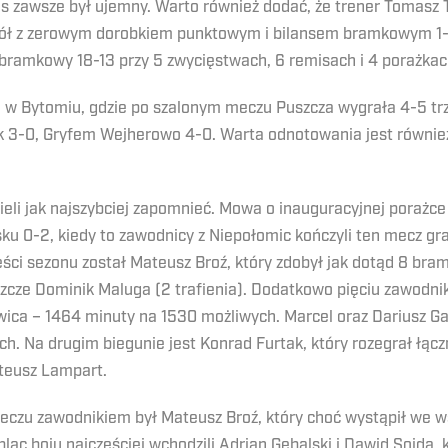
ns zawsze był ujemny. Warto również dodać, że trener Tomasz T
ół z zerowym dorobkiem punktowym i bilansem bramkowym 1-5.
bramkowy 18-13 przy 5 zwycięstwach, 6 remisach i 4 porażkac
 w Bytomiu, gdzie po szalonym meczu Puszcza wygrała 4-5 trz
 3-0, Gryfem Wejherowo 4-0. Warta odnotowania jest równie
ieli jak najszybciej zapomnieć. Mowa o inauguracyjnej porażce
ku 0-2, kiedy to zawodnicy z Niepołomic kończyli ten mecz gra
ści sezonu został Mateusz Broź, który zdobył jak dotąd 8 br
eszcze Dominik Maluga (2 trafienia). Dodatkowo pięciu zawodn
wica – 1464 minuty na 1530 możliwych. Marcel oraz Dariusz Gaw
ch. Na drugim biegunie jest Konrad Furtak, który rozegrał łącz
ateusz Lampart.
czu zawodnikiem był Mateusz Broź, który choć wystąpił we wsz
lac boju najczęściej wchodzili Adrian Gębalski i Dawid Sojda, k