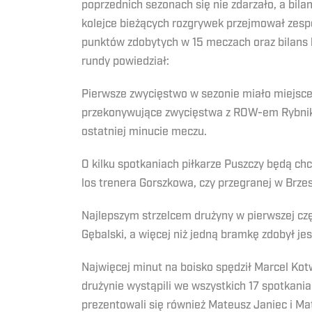
poprzednich sezonach się nie zdarzało, a bila
kolejce bieżących rozgrywek przejmował zes
punktów zdobytych w 15 meczach oraz bilans 
rundy powiedział:
Pierwsze zwycięstwo w sezonie miało miejsce
przekonywujące zwycięstwa z ROW-em Rybnik
ostatniej minucie meczu.
O kilku spotkaniach piłkarze Puszczy będą chc
los trenera Gorszkowa, czy przegranej w Brzes
Najlepszym strzelcem drużyny w pierwszej cz
Gębalski, a więcej niż jedną bramkę zdobył j
Najwięcej minut na boisko spędził Marcel Kot
drużynie wystąpili we wszystkich 17 spotkania
prezentowali się również Mateusz Janiec i M