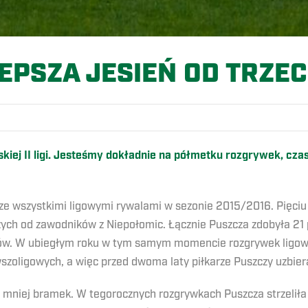
EPSZA JESIEŃ OD TRZEC
rskiej II ligi. Jesteśmy dokładnie na półmetku rozgrywek, c
e wszystkimi ligowymi rywalami w sezonie 2015/2016. Pięciu z 
zych od zawodników z Niepołomic. Łącznie Puszcza zdobyła 21 p
nów. W ubiegłym roku w tym samym momencie rozgrywek ligowy
zoligowych, a więc przed dwoma laty piłkarze Puszczy uzbieral
z mniej bramek. W tegorocznych rozgrywkach Puszcza strzeliła 