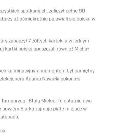
ystkich spotkaniach, zaliczył pełne 90
którzy aż ośmiokrotnie pojawiali się boisku w
óry zobaczył 7 żółtych kartek, a w jednym
 kartki boisko opuszczali również Michał
tórych kulminacyjnym momentem był pamiętny
selekcjonera Adama Nawałki pokonała
 Tarnobrzeg i Stalą Mielec. To ostatnie dwa
e bowiem Siarka zajmuje piąte miejsce w
listopada.
ca.