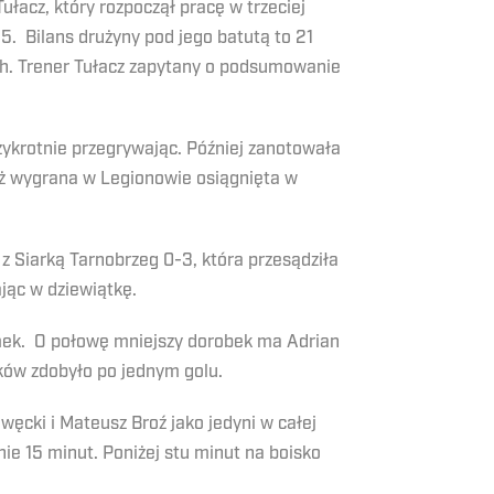
ułacz, który rozpoczął pracę w trzeciej
 Bilans drużyny pod jego batutą to 21
ch. Trener Tułacz zapytany o podsumowanie
ykrotnie przegrywając. Później zanotowała
ż wygrana w Legionowie osiągnięta w
 z Siarką Tarnobrzeg 0-3, która przesądziła
jąc w dziewiątkę.
amek. O połowę mniejszy dorobek ma Adrian
ików zdobyło po jednym golu.
ęcki i Mateusz Broź jako jedyni w całej
nie 15 minut. Poniżej stu minut na boisko