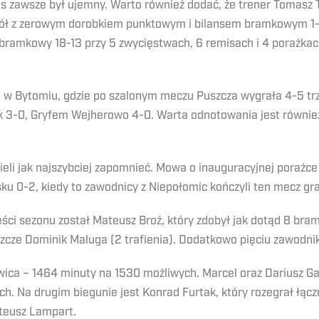
ns zawsze był ujemny. Warto również dodać, że trener Tomasz T
pół z zerowym dorobkiem punktowym i bilansem bramkowym 1-5.
bramkowy 18-13 przy 5 zwycięstwach, 6 remisach i 4 porażka
 w Bytomiu, gdzie po szalonym meczu Puszcza wygrała 4-5 trz
 3-0, Gryfem Wejherowo 4-0. Warta odnotowania jest równie
ieli jak najszybciej zapomnieć. Mowa o inauguracyjnej porażce
ku 0-2, kiedy to zawodnicy z Niepołomic kończyli ten mecz gra
ęści sezonu został Mateusz Broź, który zdobył jak dotąd 8 br
eszcze Dominik Maluga (2 trafienia). Dodatkowo pięciu zawodn
wica – 1464 minuty na 1530 możliwych. Marcel oraz Dariusz Gaw
ch. Na drugim biegunie jest Konrad Furtak, który rozegrał łącz
ateusz Lampart.