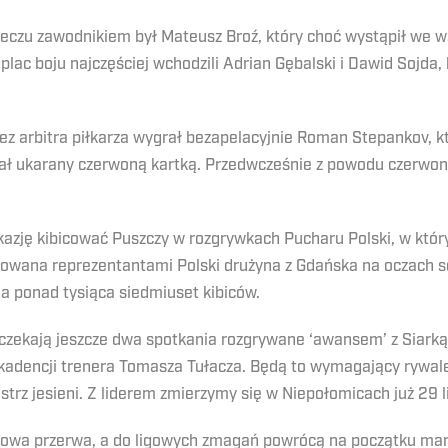
czu zawodnikiem był Mateusz Broź, który choć wystąpił we wsz
lac boju najczęściej wchodzili Adrian Gębalski i Dawid Sojda, 
ez arbitra piłkarza wygrał bezapelacyjnie Roman Stepankov, kt
 ukarany czerwoną kartką. Przedwcześnie z powodu czerwonej
okazję kibicować Puszczy w rozgrywkach Pucharu Polski, w k
kowana reprezentantami Polski drużyna z Gdańska na oczach 
na ponad tysiąca siedmiuset kibiców.
y czekają jeszcze dwa spotkania rozgrywane ‘awansem’ z Siarką
a kadencji trenera Tomasza Tułacza. Będą to wymagający rywal
 mistrz jesieni. Z liderem zmierzymy się w Niepołomicach już 29 
imowa przerwa, a do ligowych zmagań powrócą na początku mar