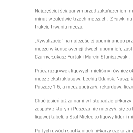
Najczęściej ściąganym przed zakończeniem me
minut w zaledwie trzech meczach. Z ławki na p
trakcie trwania meczu.
„Rywalizację” na najczęściej upominanego prz
meczu w konsekwencji dwóch upomnień, został
Czarny, Łukasz Furtak i Marcin Staniszewski.
Prócz rozgrywek ligowych mieliśmy również 
mecz z ekstraklasową Lechią Gdańsk. Naszpi
Puszczę 1-5, a mecz obejrzała rekordowa licz
Choć jesień już za nami w listopadzie piłkarz
zespoły z którymi Puszcza nie mierzyła się z
ligowej tabeli, a Stal Mielec to ligowy lider i
Po tych dwóch spotkaniach piłkarzy czeka z