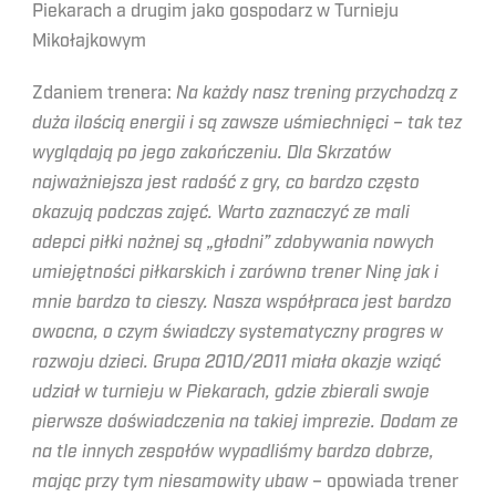
Piekarach a drugim jako gospodarz w Turnieju
Mikołajkowym
Zdaniem trenera:
Na każdy nasz trening przychodzą z
duża ilością energii i są zawsze uśmiechnięci – tak tez
wyglądają po jego zakończeniu. Dla Skrzatów
najważniejsza jest radość z gry, co bardzo często
okazują podczas zajęć. Warto zaznaczyć ze mali
adepci piłki nożnej są „głodni” zdobywania nowych
umiejętności piłkarskich i zarówno trener Ninę jak i
mnie bardzo to cieszy. Nasza współpraca jest bardzo
owocna, o czym świadczy systematyczny progres w
rozwoju dzieci. Grupa 2010/2011 miała okazje wziąć
udział w turnieju w Piekarach, gdzie zbierali swoje
pierwsze doświadczenia na takiej imprezie. Dodam ze
na tle innych zespołów wypadliśmy bardzo dobrze,
mając przy tym niesamowity ubaw
– opowiada trener