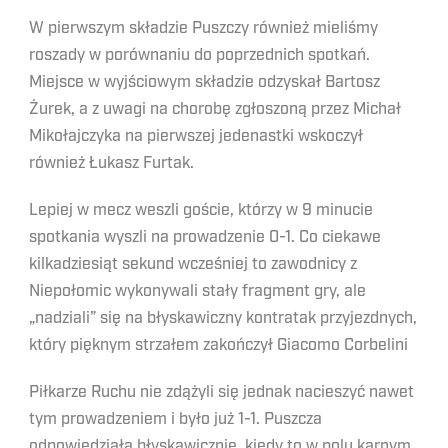
W pierwszym składzie Puszczy również mieliśmy
roszady w porównaniu do poprzednich spotkań.
Miejsce w wyjściowym składzie odzyskał Bartosz
Żurek, a z uwagi na chorobę zgłoszoną przez Michał
Mikołajczyka na pierwszej jedenastki wskoczył
również Łukasz Furtak.
Lepiej w mecz weszli goście, którzy w 9 minucie
spotkania wyszli na prowadzenie 0-1. Co ciekawe
kilkadziesiąt sekund wcześniej to zawodnicy z
Niepołomic wykonywali stały fragment gry, ale
„nadziali” się na błyskawiczny kontratak przyjezdnych,
który pięknym strzałem zakończył Giacomo Corbelini
Piłkarze Ruchu nie zdążyli się jednak nacieszyć nawet
tym prowadzeniem i było już 1-1. Puszcza
odpowiedziała błyskawicznie, kiedy to w polu karnym