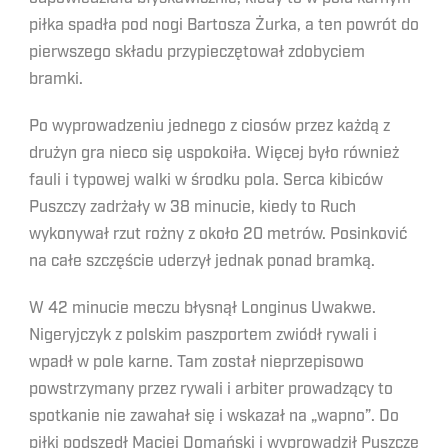
piłka spadła pod nogi Bartosza Żurka, a ten powrót do
pierwszego składu przypieczętował zdobyciem
bramki.
Po wyprowadzeniu jednego z ciosów przez każdą z
drużyn gra nieco się uspokoiła. Więcej było również
fauli i typowej walki w środku pola. Serca kibiców
Puszczy zadrżały w 38 minucie, kiedy to Ruch
wykonywał rzut rożny z około 20 metrów. Posinković
na całe szczęście uderzył jednak ponad bramką.
W 42 minucie meczu błysnął Longinus Uwakwe.
Nigeryjczyk z polskim paszportem zwiódł rywali i
wpadł w pole karne. Tam został nieprzepisowo
powstrzymany przez rywali i arbiter prowadzący to
spotkanie nie zawahał się i wskazał na „wapno”. Do
piłki podszedł Maciej Domański i wyprowadził Puszczę