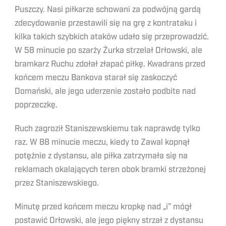
Puszczy. Nasi piłkarze schowani za podwójną gardą
zdecydowanie przestawili się na grę z kontrataku i
kilka takich szybkich ataków udało się przeprowadzić.
W 58 minucie po szarży Żurka strzelał Orłowski, ale
bramkarz Ruchu zdołał złapać piłkę. Kwadrans przed
końcem meczu Bankova starał się zaskoczyć
Domański, ale jego uderzenie zostało podbite nad
poprzeczkę.
Ruch zagroził Staniszewskiemu tak naprawdę tylko
raz. W 88 minucie meczu, kiedy to Zawal kopnął
potężnie z dystansu, ale piłka zatrzymała się na
reklamach okalających teren obok bramki strzeżonej
przez Staniszewskiego.
Minutę przed końcem meczu kropkę nad „i” mógł
postawić Orłowski, ale jego piękny strzał z dystansu