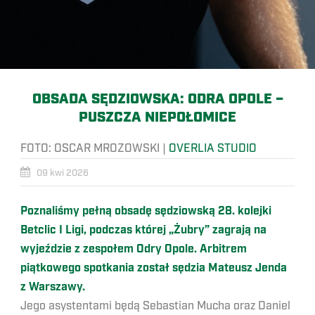
OBSADA SĘDZIOWSKA: ODRA OPOLE –
PUSZCZA NIEPOŁOMICE
FOTO:
OSCAR MROZOWSKI
|
OVERLIA STUDIO
09 kwi 2026
Poznaliśmy pełną obsadę sędziowską 28. kolejki
Betclic I Ligi, podczas której „Żubry” zagrają na
wyjeździe z zespołem Odry Opole. Arbitrem
piątkowego spotkania został sędzia Mateusz Jenda
z Warszawy.
Jego asystentami będą Sebastian Mucha oraz Daniel