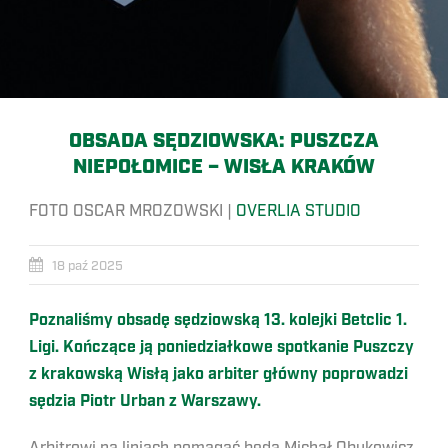
OBSADA SĘDZIOWSKA: PUSZCZA
NIEPOŁOMICE – WISŁA KRAKÓW
FOTO OSCAR MROZOWSKI |
OVERLIA STUDIO
18 paź 2025
Poznaliśmy obsadę sędziowską 13. kolejki Betclic 1.
Ligi. Kończące ją poniedziałkowe spotkanie Puszczy
z krakowską Wisłą jako arbiter główny poprowadzi
sędzia Piotr Urban z Warszawy.