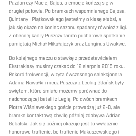
Pazdan czy Maciej Gajos, a emocje kończą się w
drugiej połowie. Po bramkach wspomnianego Gajosa,
Quintany i Piątkowskiego jesteśmy o klasę słabsi, a
jak się okaże na koniec sezonu spadamy również z ligi.
Z obecnej kadry Puszczy tamto pucharowe spotkanie
pamiętają Michał Mikołajczyk oraz Longinus Uwakwe.
Do kolejnego meczu o stawkę z przedstawicielem
Ekstraklasy musimy czekać do 12 sierpnia 2015 roku.
Rekord frekwencji, wizyta ówczesnego selekcjonera
Adama Nawałki i mecz Puszczy z Lechią Gdańsk były
świętem, które śmiało możemy porównać do
nadchodzącej batalii z Legią. Po dwóch bramkach
Piotra Wiśniewskiego goście prowadzą już 2-0, ale
bramkę kontaktową chwilę później zdobywa Adrian
Gębalski. Jak się później okazuje jest to wyłącznie
honorowe trafienie, bo trafienie Makuszewskiego i