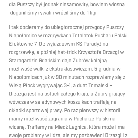
dla Puszczy był jednak niesamowity, bowiem wiosną
dogoniliśmy rywali i wróciliśmy do 1 ligi.
I tak docieramy do ubiegłorocznej przygody Puszczy
Niepołomice w rozgrywkach Totolotek Pucharu Polski.
Efektowne 7-0 z wyjazdowym KS Paradyż na
rozgrzewkę, a później hat-trick Krzysztofa Drzazgi w
Starogardzie Gdańskim daje Żubrów kolejną
możliwość walki z ekstraklasowiczem. 5 grudnia w
Niepołomicach już w 90 minutach rozprawiamy się z
Wisłą Płock wygrywając 3-1, a duet Tomalski –
Drzazga jest na ustach całego kraju, a Żubry grający
wówczas w seledynowych koszulkach trafiają na
okładki sportowej prasy. Po raz pierwszy w historii
mamy możliwość zagrania w Pucharze Polski na
wiosnę. Trafiamy na Miedź Legnica, która może i ma
swoje problemy w lidze, ale my pozbawieni Drzazgi i z