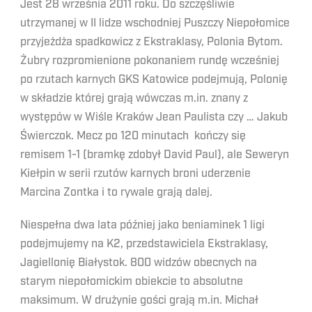
Jest 28 września 2011 roku. Do szczęśliwie
utrzymanej w II lidze wschodniej Puszczy Niepołomice
przyjeżdża spadkowicz z Ekstraklasy, Polonia Bytom.
Żubry rozpromienione pokonaniem rundę wcześniej
po rzutach karnych GKS Katowice podejmują, Polonię
w składzie której grają wówczas m.in. znany z
występów w Wiśle Kraków Jean Paulista czy … Jakub
Świerczok. Mecz po 120 minutach kończy się
remisem 1-1 (bramkę zdobył David Paul), ale Seweryn
Kiełpin w serii rzutów karnych broni uderzenie
Marcina Zontka i to rywale grają dalej.
Niespełna dwa lata później jako beniaminek 1 ligi
podejmujemy na K2, przedstawiciela Ekstraklasy,
Jagiellonię Białystok. 800 widzów obecnych na
starym niepołomickim obiekcie to absolutne
maksimum. W drużynie gości grają m.in. Michał