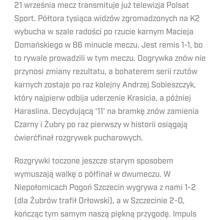
21 września mecz transmituje już telewizja Polsat
Sport. Półtora tysiąca widzów zgromadzonych na K2
wybucha w szale radości po rzucie karnym Macieja
Domańskiego w 86 minucie meczu. Jest remis 1-1, bo
to rywale prowadzili w tym meczu. Dogrywka znów nie
przynosi zmiany rezultatu, a bohaterem serii rzutów
karnych zostaje po raz kolejny Andrzej Sobieszczyk,
który najpierw odbija uderzenie Krasicia, a później
Haraslina. Decydującą ‘11’ na bramkę znów zamienia
Czarny i Żubry po raz pierwszy w historii osiągają
ćwierćfinał rozgrywek pucharowych.
Rozgrywki toczone jeszcze starym sposobem
wymuszają walkę o półfinał w dwumeczu. W
Niepołomicach Pogoń Szczecin wygrywa z nami 1-2
(dla Żubrów trafił Orłowski), a w Szczecinie 2-0,
kończąc tym samym naszą piękną przygodę. Impuls