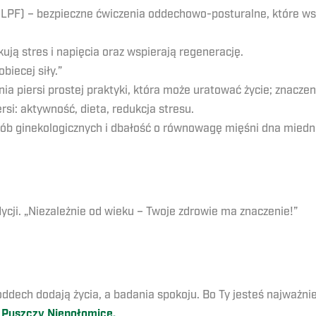
LPF) – bezpieczne ćwiczenia oddechowo-posturalne, które wsp
kują stres i napięcia oraz wspierają regenerację.
biecej siły.”
nia piersi prostej praktyki, która może uratować życie; znac
si: aktywność, dieta, redukcja stresu.
rób ginekologicznych i dbałość o równowagę mięśni dna miedni
dycji. „Niezależnie od wieku – Twoje zdrowie ma znaczenie!”
oddech dodają życia, a badania spokoju. Bo Ty jesteś najważni
e Puszczy Niepołomice.