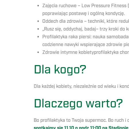
Zajęcia ruchowe – Low Pressure Fitness (
poprawiając postawę i ogólną kondycję.
Oddech dla zdrowia – techniki, które redu
„Rusz się, oddychaj, badaj– trzy kroki do ko
Profilaktyka raka piersi: nauka samobada
codzienne nawyki wspierające zdrowie pier
Zdrowie intymne kobietyprofilaktyka cho
Dla kogo?
Dla każdej kobiety, niezależnie od wieku i kon
Dlaczego warto?
Bo profilaktyka to Twoja supermoc. Bo ruch i 
spotkajmy się 11.10 o godz 11:00 na Stadioni