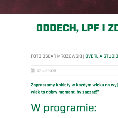
ODDECH, LPF I 
FOTO OSCAR MROZOWSKI |
OVERLIA STUDI
07 paź 2025
Zapraszamy kobiety w każdym wieku na wyjątk
wiek to dobry moment, by zacząć!”
W programie: