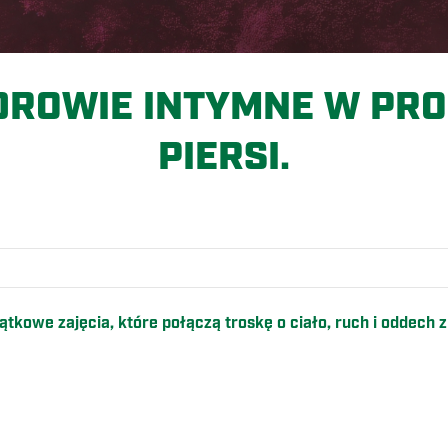
ZDROWIE INTYMNE W PR
PIERSI.
O
owe zajęcia, które połączą troskę o ciało, ruch i oddech z 