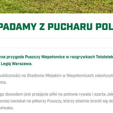
PADAMY Z PUCHARU POL
czna przygoda Puszczy Niepołomice w rozgrywkach Totolotek 
 Legią Warszawa.
 publiczności na Stadionie Miejskim w Niepołomicach zakończ
nte.
go dowodem jest przejęcie piłki na połowie rywala i szarża 
iej naciskał na piłkarzy Puszczy, którzy dzielnie bronili się
eteska.