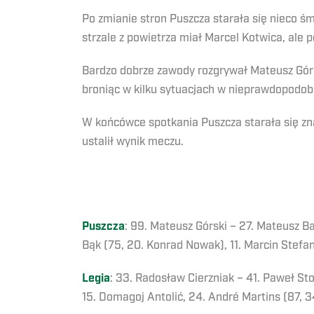
Po zmianie stron Puszcza starała się nieco śm
strzale z powietrza miał Marcel Kotwica, ale
Bardzo dobrze zawody rozgrywał Mateusz Górs
broniąc w kilku sytuacjach w nieprawdopodob
W końcówce spotkania Puszcza starała się zna
ustalił wynik meczu.
Puszcza
: 99. Mateusz Górski – 27. Mateusz Ba
Bąk (75, 20. Konrad Nowak), 11. Marcin Stefan
Legia
: 33. Radosław Cierzniak – 41. Paweł Sto
15. Domagoj Antolić, 24. André Martins (87, 34