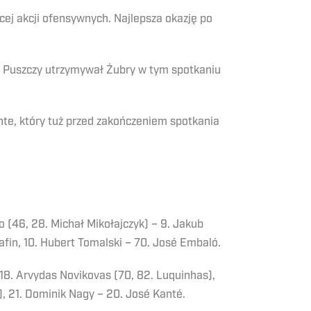
ęcej akcji ofensywnych. Najlepsza okazję po
h Puszczy utrzymywał Żubry w tym spotkaniu
nte, który tuż przed zakończeniem spotkania
o (46, 28. Michał Mikołajczyk) – 9. Jakub
afin, 10. Hubert Tomalski – 70. José Embaló.
 18. Arvydas Novikovas (70, 82. Luquinhas),
k), 21. Dominik Nagy – 20. José Kanté.