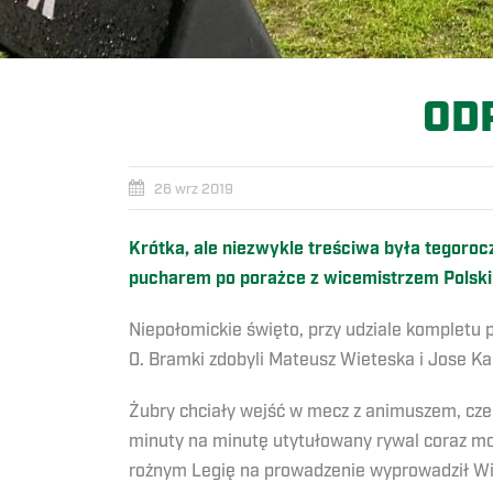
OD
26 wrz 2019
Krótka, ale niezwykle treściwa była tegoro
pucharem po porażce z wicemistrzem Polski
Niepołomickie święto, przy udziale kompletu
0. Bramki zdobyli Mateusz Wieteska i Jose Ka
Żubry chciały wejść w mecz z animuszem, cze
minuty na minutę utytułowany rywal coraz mocn
rożnym Legię na prowadzenie wyprowadził Wi