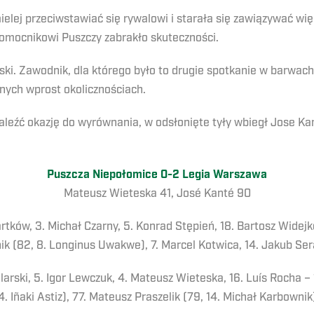
ielej przeciwstawiać się rywalowi i starała się zawiązywać wi
 pomocnikowi Puszczy zabrakło skuteczności.
ki. Zawodnik, dla którego było to drugie spotkanie w barwac
nych wprost okolicznościach.
leźć okazję do wyrównania, w odsłonięte tyły wbiegł Jose Ka
Puszcza Niepołomice 0-2 Legia Warszawa
Mateusz Wieteska 41, José Kanté 90
rtków, 3. Michał Czarny, 5. Konrad Stępień, 18. Bartosz Widejk
ik (82, 8. Longinus Uwakwe), 7. Marcel Kotwica, 14. Jakub Ser
larski, 5. Igor Lewczuk, 4. Mateusz Wieteska, 16. Luís Rocha –
. Iñaki Astiz), 77. Mateusz Praszelik (79, 14. Michał Karbowni