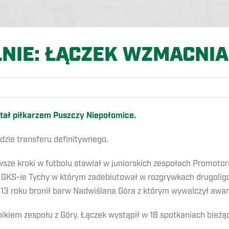
LNIE: ŁĄCZEK WZMACNIA
tał piłkarzem Puszczy Niepołomice.
dzie transferu definitywnego.
rwsze kroki w futbolu stawiał w juniorskich zespołach Promoto
w GKS-ie Tychy w którym zadebiutował w rozgrywkach drugolig
013 roku bronił barw Nadwiślana Góra z którym wywalczył awans 
kiem zespołu z Góry. Łączek wystąpił w 18 spotkaniach bieżą