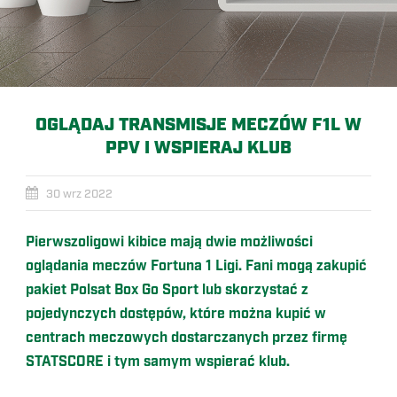
OGLĄDAJ TRANSMISJE MECZÓW F1L W
PPV I WSPIERAJ KLUB
30 wrz 2022
Pierwszoligowi kibice mają dwie możliwości
oglądania mecz
ó
w Fortuna 1 Ligi. Fani mogą zakupić
pakiet Polsat Box Go Sport lub skorzystać z
pojedynczych dostęp
ó
w, kt
ó
re mo
żna kupić w
centrach meczowych dostarczanych przez firmę
STATSCORE i tym samym wspierać klub.