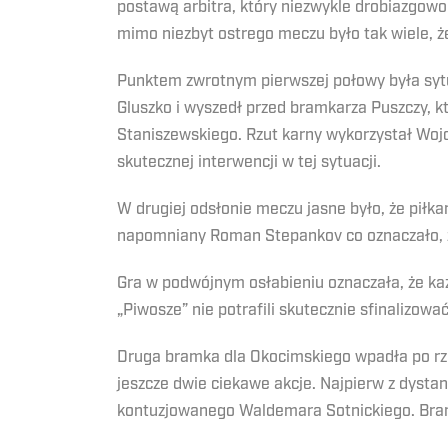
postawą arbitra, który niezwykle drobiazgowo 
mimo niezbyt ostrego meczu było tak wiele, 
Punktem zwrotnym pierwszej połowy była sytu
Gluszko i wyszedł przed bramkarza Puszczy, kt
Staniszewskiego. Rzut karny wykorzystał Wojci
skutecznej interwencji w tej sytuacji.
W drugiej odsłonie meczu jasne było, że piłk
napomniany Roman Stepankov co oznaczało, ż
Gra w podwójnym osłabieniu oznaczała, że ka
„Piwosze” nie potrafili skutecznie sfinalizować
Druga bramka dla Okocimskiego wpadła po rzu
jeszcze dwie ciekawe akcje. Najpierw z dystan
kontuzjowanego Waldemara Sotnickiego. Bramk