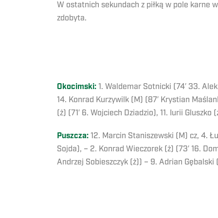
W ostatnich sekundach z piłką w pole karne w
zdobyta.
Okocimski:
1. Waldemar Sotnicki (74′ 33. Alek
14. Konrad Kurzywilk (M) (87′ Krystian Maślank
(ż) (71′ 6. Wojciech Dziadzio), 11. Iurii Gluszko 
Puszcza:
12. Marcin Staniszewski (M) cz, 4. Łu
Sojda), – 2. Konrad Wieczorek (ż) (73′ 16. Do
Andrzej Sobieszczyk (ż)) – 9. Adrian Gębalski 