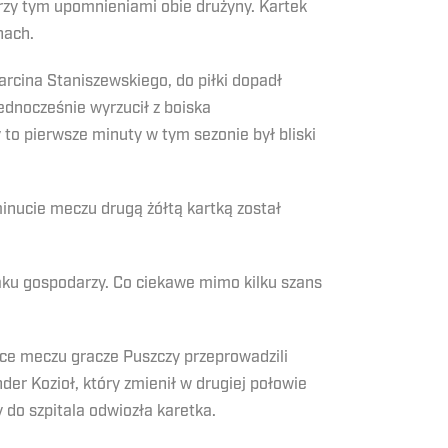
przy tym upomnieniami obie drużyny. Kartek
nach.
rcina Staniszewskiego, do piłki dopadł
ednocześnie wyrzucił z boiska
to pierwsze minuty w tym sezonie był bliski
minucie meczu drugą żółtą kartką został
aku gospodarzy. Co ciekawe mimo kilku szans
ce meczu gracze Puszczy przeprowadzili
der Kozioł, który zmienił w drugiej połowie
do szpitala odwiozła karetka.