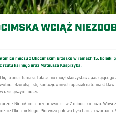
CIMSKA WCIĄŻ NIEZDO
omice meczu z Okocimskim Brzesko w ramach 15. kolejki piłkar
z rzutu karnego oraz Mateusza Kasprzyka.
ligi trener Tomasz Tułacz nie mógł skorzystać z pauzującego
rowotne. Szeroką listę kontuzjowanych opuścili natomiast Dawi
w dzisiejszym meczu.
racze z Niepołomic przeprowadzili w 7 minucie meczu. Wówcza
ramkarz Okocimskiego. Pierwsza połowa była bardzo szarpana.