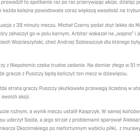
prowadził to spotkanie raz po raz przerywając akcje, dzieląc 
że każda kolejna powodowała coraz większą wesołość na trybu
acja z 39 minuty meczu. Michał Czarny podał zbyt lekko do Ma
óry zahaczył go w polu karnym. Arbiter wskazał na „wapno” i j
ech Wojcieszyński, choć Andrzej Sobieszczyk dla którego były 
arzy z Niepołomic czeka trudne zadanie. Na domiar złego w 51 
e gracze z Puszczy będą kończyć ten mecz w dziewięciu.
żda strata graczy Puszczy skutkowała przewagą liczebną w at
 swoich akcji.
cie rożnym, a wynik meczu ustalił Kasprzyk. W samej końców
su uderzył Sojda, a jego strzał z problemami sparował Aleksan
arza Okocimskiego po niefortunnym wybiciu piłki, z murawy 