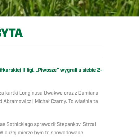
BYTA
skiej II ligi. „Piwosze” wygrali u siebie 2-
 za kartki Longinusa Uwakwe oraz z Damiana
d Abramowicz i Michał Czarny. To właśnie ta
s Sotnickiego sprawdził Stepankov. Strzał
 W dużej mierze było to spowodowane