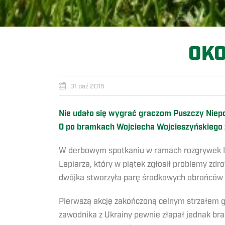
OKO
31 paź 2015
Nie udało się wygrać graczom Puszczy Niepoł
0 po bramkach Wojciecha Wojcieszyńskiego 
W derbowym spotkaniu w ramach rozgrywek II 
Lepiarza, który w piątek zgłosił problemy zd
dwójka stworzyła parę środkowych obrońców 
Pierwszą akcję zakończoną celnym strzałem g
zawodnika z Ukrainy pewnie złapał jednak b