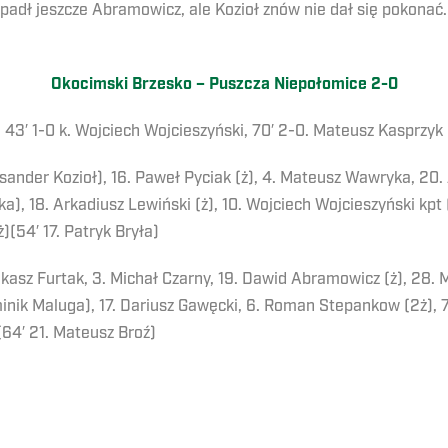
padł jeszcze Abramowicz, ale Kozioł znów nie dał się pokonać
Okocimski Brzesko – Puszcza Niepołomice 2-0
43′ 1-0 k. Wojciech Wojcieszyński, 70′ 2-0. Mateusz Kasprzyk
sander Kozioł), 16. Paweł Pyciak (ż), 4. Mateusz Wawryka, 20.
a), 18. Arkadiusz Lewiński (ż), 10. Wojciech Wojcieszyński kpt (
(ż)(54′ 17. Patryk Bryła)
kasz Furtak, 3. Michał Czarny, 19. Dawid Abramowicz (ż), 28. M
minik Maluga), 17. Dariusz Gawęcki, 6. Roman Stepankow (2ż), 7.
(64′ 21. Mateusz Broź)