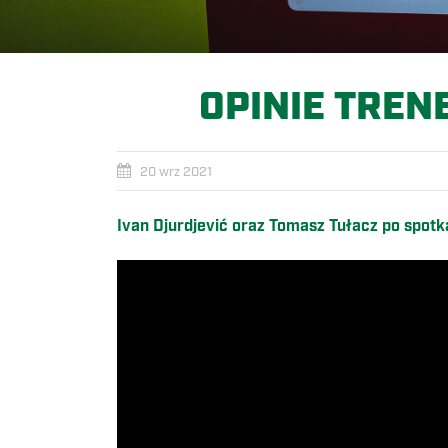
OPINIE TREN
20 wrz 2021
Ivan Djurdjević oraz Tomasz Tułacz po spot