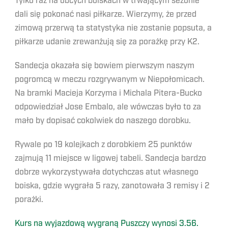
Tylko raz na obcych boiskach w trwającym sezonie
dali się pokonać nasi piłkarze. Wierzymy, że przed
zimową przerwą ta statystyka nie zostanie popsuta, a
piłkarze udanie zrewanżują się za porażkę przy K2.
Sandecja okazała się bowiem pierwszym naszym
pogromcą w meczu rozgrywanym w Niepołomicach.
Na bramki Macieja Korzyma i Michala Pitera-Bucko
odpowiedział Jose Embalo, ale wówczas było to za
mało by dopisać cokolwiek do naszego dorobku.
Rywale po 19 kolejkach z dorobkiem 25 punktów
zajmują 11 miejsce w ligowej tabeli. Sandecja bardzo
dobrze wykorzystywała dotychczas atut własnego
boiska, gdzie wygrała 5 razy, zanotowała 3 remisy i 2
porażki.
Kurs na wyjazdową wygraną Puszczy wynosi 3.56.