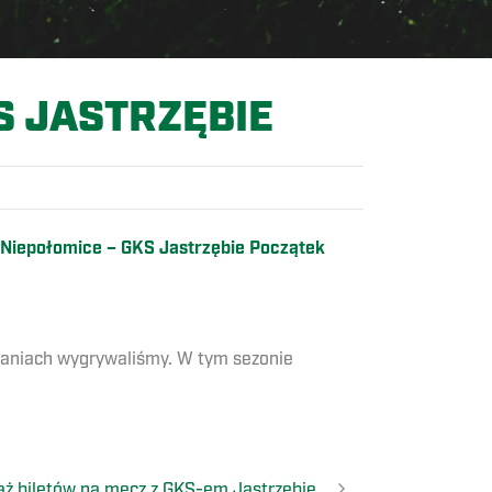
S JASTRZĘBIE
a Niepołomice – GKS Jastrzębie Początek
tkaniach wygrywaliśmy. W tym sezonie
aż biletów na mecz z GKS-em Jastrzębie