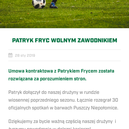
PATRYK FRYC WOLNYM ZAWODNIKIEM
28 sty 2019
Umowa kontraktowa z Patrykiem Frycem została
rozwiązana za porozumieniem stron.
Patryk dołączył do naszej drużyny w rundzie
wiosennej poprzedniego sezonu. Łącznie rozegrał 30
oficjalnych spotkań w barwach Puszczy Niepołomice.
Dziękujemy za bycie ważną częścią naszej drużyny i