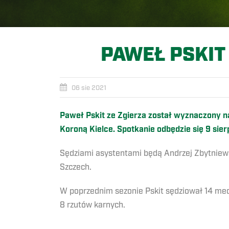
PAWEŁ PSKIT
06 sie 2021
Paweł Pskit ze Zgierza został wyznaczony na
Koroną Kielce. Spotkanie odbędzie się 9 sier
Sędziami asystentami będą Andrzej Zbytniews
Szczech.
W poprzednim sezonie Pskit sędziował 14 mecz
8 rzutów karnych.