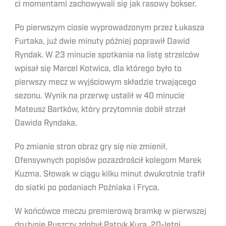
ci momentami zachowywali się jak rasowy bokser.
Po pierwszym ciosie wyprowadzonym przez Łukasza
Furtaka, już dwie minuty później poprawił Dawid
Ryndak. W 23 minucie spotkania na listę strzelców
wpisał się Marcel Kotwica, dla którego było to
pierwszy mecz w wyjściowym składzie trwającego
sezonu. Wynik na przerwę ustalił w 40 minucie
Mateusz Bartków, który przytomnie dobił strzał
Dawida Ryndaka.
Po zmianie stron obraz gry się nie zmienił.
Ofensywnych popisów pozazdrościł kolegom Marek
Kuzma. Słowak w ciągu kilku minut dwukrotnie trafił
do siatki po podaniach Poźniaka i Fryca.
W końcówce meczu premierową bramkę w pierwszej
drużynie Puszczy zdobył Patryk Kura. 20-letni