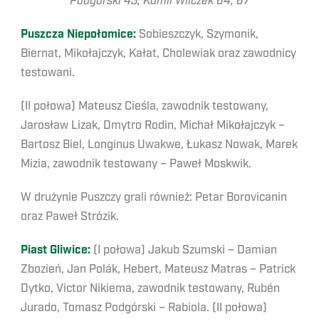
Podgórski 43, Kamil Wilczek 64, 67
Puszcza Niepołomice:
Sobieszczyk, Szymonik,
Biernat, Mikołajczyk, Kałat, Cholewiak oraz zawodnicy
testowani.
(II połowa) Mateusz Cieśla, zawodnik testowany,
Jarosław Lizak, Dmytro Rodin, Michał Mikołajczyk –
Bartosz Biel, Longinus Uwakwe, Łukasz Nowak, Marek
Mizia, zawodnik testowany – Paweł Moskwik.
W drużynie Puszczy grali również: Petar Borovicanin
oraz Paweł Strózik.
Piast Gliwice:
(I połowa) Jakub Szumski – Damian
Zbozień, Jan Polák, Hebert, Mateusz Matras – Patrick
Dytko, Victor Nikiema, zawodnik testowany, Rubén
Jurado, Tomasz Podgórski – Rabiola. (II połowa)