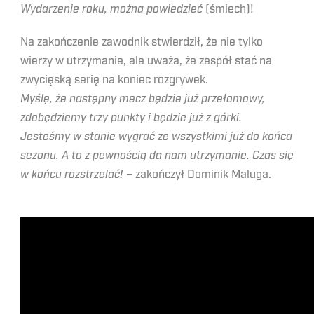
Wydarzenie roku, można powiedzieć
(śmiech)!
Na zakończenie zawodnik stwierdził, że nie tylko
wierzy w utrzymanie, ale uważa, że zespół stać na
zwycięską serię na koniec rozgrywek.
Myślę, że następny mecz będzie już przełomowy,
zdobędziemy trzy punkty i będzie już z górki.
Jesteśmy w stanie wygrać ze wszystkimi już do końca
sezonu. A to z pewnością da nam utrzymanie. Czas się
w końcu rozstrzelać!
– zakończył Dominik Maluga.