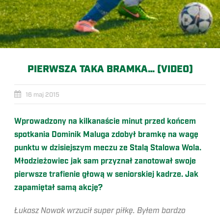
PIERWSZA TAKA BRAMKA… (VIDEO)
16 maj 2015
Wprowadzony na kilkanaście minut przed końcem
spotkania Dominik Maluga zdobył bramkę na wagę
punktu w dzisiejszym meczu ze Stalą Stalowa Wola.
Młodzieżowiec jak sam przyznał zanotował swoje
pierwsze trafienie głową w seniorskiej kadrze. Jak
zapamiętał samą akcję?
Łukasz Nowak wrzucił super piłkę. Byłem bardzo