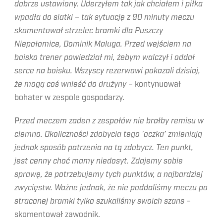
dobrze ustawiony. Uderzyłem tak jak chciałem i piłka
wpadła do siatki – tak sytuację z 90 minuty meczu
skomentował strzelec bramki dla Puszczy
Niepołomice, Dominik Maluga. Przed wejściem na
boisko trener powiedział mi, żebym walczył i oddał
serce na boisku. Wszyscy rezerwowi pokazali dzisiaj,
że mogą coś wnieść do drużyny
– kontynuował
bohater w zespole gospodarzy.
P
rzed meczem zaden z zespołów nie brałby remisu w
ciemno. Okoliczności zdobycia tego 'oczka’ zmieniają
jednak sposób patrzenia na tą zdobycz. Ten punkt,
jest cenny choć mamy niedosyt. Zdajemy sobie
sprawę, że potrzebujemy tych punktów, a najbardziej
zwycięstw. Ważne jednak, że nie poddaliśmy meczu po
straconej bramki tylko szukaliśmy swoich szans
–
skomentował zawodnik.