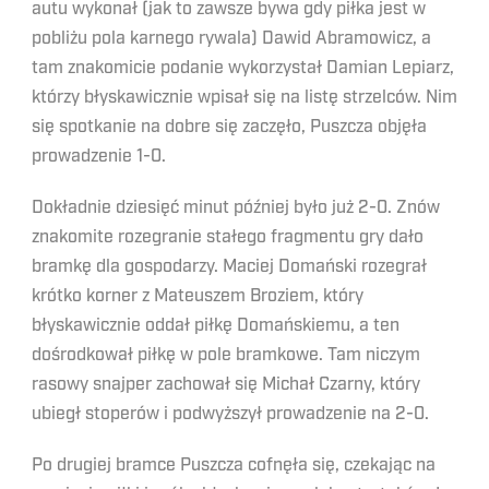
autu wykonał (jak to zawsze bywa gdy piłka jest w
pobliżu pola karnego rywala) Dawid Abramowicz, a
tam znakomicie podanie wykorzystał Damian Lepiarz,
którzy błyskawicznie wpisał się na listę strzelców. Nim
się spotkanie na dobre się zaczęło, Puszcza objęła
prowadzenie 1-0.
Dokładnie dziesięć minut później było już 2-0. Znów
znakomite rozegranie stałego fragmentu gry dało
bramkę dla gospodarzy. Maciej Domański rozegrał
krótko korner z Mateuszem Broziem, który
błyskawicznie oddał piłkę Domańskiemu, a ten
dośrodkował piłkę w pole bramkowe. Tam niczym
rasowy snajper zachował się Michał Czarny, który
ubiegł stoperów i podwyższył prowadzenie na 2-0.
Po drugiej bramce Puszcza cofnęła się, czekając na