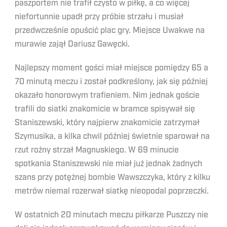
paszportem nie trafił czysto w piłkę, a co więcej
niefortunnie upadł przy próbie strzału i musiał
przedwcześnie opuścić plac gry. Miejsce Uwakwe na
murawie zajął Dariusz Gawęcki.
Najlepszy moment gości miał miejsce pomiędzy 65 a
70 minutą meczu i został podkreślony, jak się później
okazało honorowym trafieniem. Nim jednak goście
trafili do siatki znakomicie w bramce spisywał się
Staniszewski, który najpierw znakomicie zatrzymał
Szymusika, a kilka chwil później świetnie sparował na
rzut rożny strzał Magnuskiego. W 69 minucie
spotkania Staniszewski nie miał już jednak żadnych
szans przy potężnej bombie Wawszczyka, który z kilku
metrów niemal rozerwał siatkę nieopodal poprzeczki.
W ostatnich 20 minutach meczu piłkarze Puszczy nie