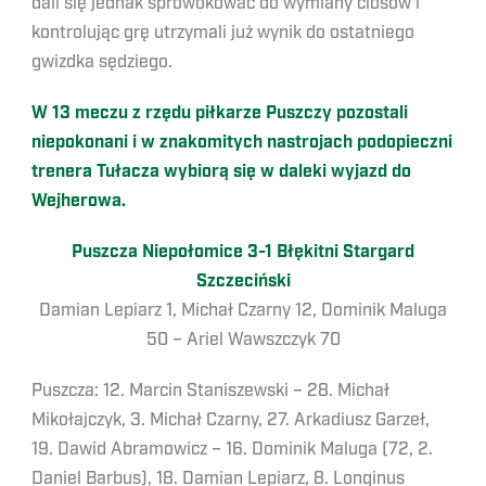
dali się jednak sprowokować do wymiany ciosów i
kontrolując grę utrzymali już wynik do ostatniego
gwizdka sędziego.
W 13 meczu z rzędu piłkarze Puszczy pozostali
niepokonani i w znakomitych nastrojach podopieczni
trenera Tułacza wybiorą się w daleki wyjazd do
Wejherowa.
Puszcza Niepołomice 3-1 Błękitni Stargard
Szczeciński
Damian Lepiarz 1, Michał Czarny 12, Dominik Maluga
50 – Ariel Wawszczyk 70
Puszcza: 12. Marcin Staniszewski – 28. Michał
Mikołajczyk, 3. Michał Czarny, 27. Arkadiusz Garzeł,
19. Dawid Abramowicz – 16. Dominik Maluga (72, 2.
Daniel Barbus), 18. Damian Lepiarz, 8. Longinus