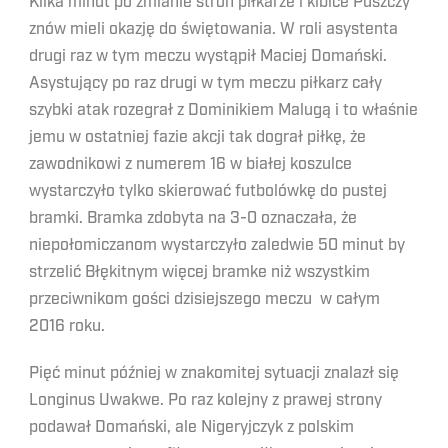
Kilka minut po zmianie stron piłkarze i kibice Puszczy
znów mieli okazję do świętowania. W roli asystenta
drugi raz w tym meczu wystąpił Maciej Domański.
Asystujący po raz drugi w tym meczu piłkarz cały
szybki atak rozegrał z Dominikiem Malugą i to właśnie
jemu w ostatniej fazie akcji tak dograł piłkę, że
zawodnikowi z numerem 16 w białej koszulce
wystarczyło tylko skierować futbolówkę do pustej
bramki. Bramka zdobyta na 3-0 oznaczała, że
niepołomiczanom wystarczyło zaledwie 50 minut by
strzelić Błękitnym więcej bramke niż wszystkim
przeciwnikom gości dzisiejszego meczu w całym
2016 roku.
Pięć minut później w znakomitej sytuacji znalazł się
Longinus Uwakwe. Po raz kolejny z prawej strony
podawał Domański, ale Nigeryjczyk z polskim