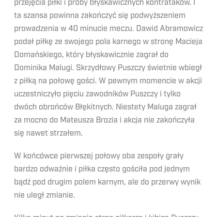
przejęcia piłki i próby błyskawicznych kontrataków. I
ta szansa powinna zakończyć się podwyższeniem
prowadzenia w 40 minucie meczu. Dawid Abramowicz
podał piłkę ze swojego pola karnego w stronę Macieja
Domańskiego, który błyskawicznie zagrał do
Dominika Malugi. Skrzydłowy Puszczy świetnie wbiegł
z piłką na połowę gości. W pewnym momencie w akcji
uczestniczyło pięciu zawodników Puszczy i tylko
dwóch obrońców Błękitnych. Niestety Maluga zagrał
za mocno do Mateusza Brozia i akcja nie zakończyła
się nawet strzałem.
W końcówce pierwszej połowy oba zespoły grały
bardzo odważnie i piłka często gościła pod jednym
bądź pod drugim polem karnym, ale do przerwy wynik
nie uległ zmianie.