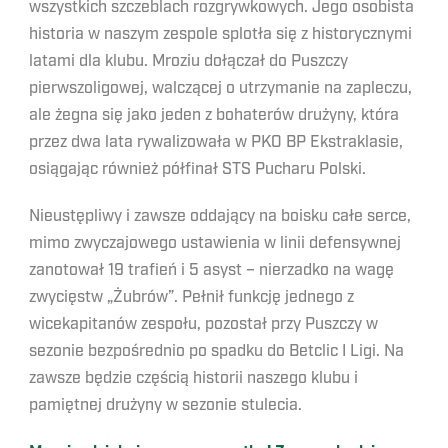
wszystkich szczeblach rozgrywkowych. Jego osobista
historia w naszym zespole splotła się z historycznymi
latami dla klubu. Mroziu dołączał do Puszczy
pierwszoligowej, walczącej o utrzymanie na zapleczu,
ale żegna się jako jeden z bohaterów drużyny, która
przez dwa lata rywalizowała w PKO BP Ekstraklasie,
osiągając również półfinał STS Pucharu Polski.
Nieustępliwy i zawsze oddający na boisku całe serce,
mimo zwyczajowego ustawienia w linii defensywnej
zanotował 19 trafień i 5 asyst – nierzadko na wagę
zwycięstw „Żubrów”. Pełnił funkcję jednego z
wicekapitanów zespołu, pozostał przy Puszczy w
sezonie bezpośrednio po spadku do Betclic I Ligi. Na
zawsze będzie częścią historii naszego klubu i
pamiętnej drużyny w sezonie stulecia.