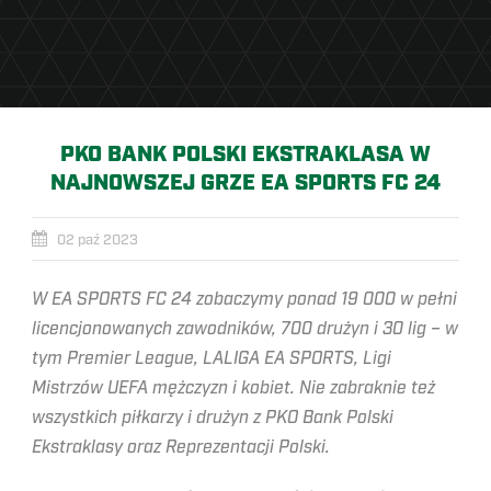
PKO BANK POLSKI EKSTRAKLASA W
NAJNOWSZEJ GRZE EA SPORTS FC 24
02 paź 2023
W EA SPORTS FC 24 zobaczymy ponad 19 000 w pełni
licencjonowanych zawodników, 700 drużyn i 30 lig – w
tym Premier League, LALIGA EA SPORTS, Ligi
Mistrzów UEFA mężczyzn i kobiet. Nie zabraknie też
wszystkich piłkarzy i drużyn z PKO Bank Polski
Ekstraklasy oraz Reprezentacji Polski.