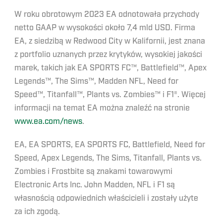
W roku obrotowym 2023 EA odnotowała przychody
netto GAAP w wysokości około 7,4 mld USD. Firma
EA, z siedzibą w Redwood City w Kalifornii, jest znana
z portfolio uznanych przez krytyków, wysokiej jakości
marek, takich jak EA SPORTS FC™, Battlefield™, Apex
Legends™, The Sims™, Madden NFL, Need for
Speed™, Titanfall™, Plants vs. Zombies™ i F1®. Więcej
informacji na temat EA można znaleźć na stronie
www.ea.com/news
.
EA, EA SPORTS, EA SPORTS FC, Battlefield, Need for
Speed, Apex Legends, The Sims, Titanfall, Plants vs.
Zombies i Frostbite są znakami towarowymi
Electronic Arts Inc. John Madden, NFL i F1 są
własnością odpowiednich właścicieli i zostały użyte
za ich zgodą.