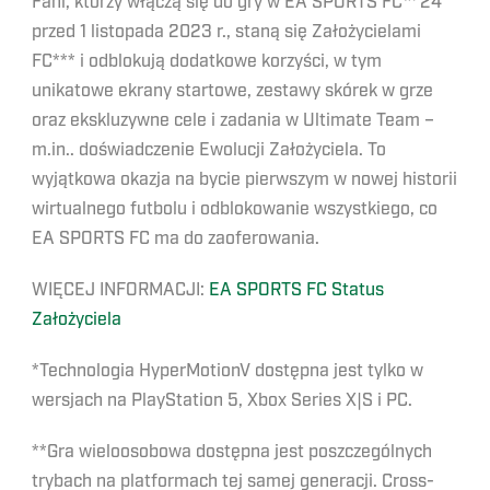
Fani, którzy włączą się do gry w EA SPORTS FC™ 24
przed 1 listopada 2023 r., staną się Założycielami
FC*** i odblokują dodatkowe korzyści, w tym
unikatowe ekrany startowe, zestawy skórek w grze
oraz ekskluzywne cele i zadania w Ultimate Team –
m.in.. doświadczenie Ewolucji Założyciela. To
wyjątkowa okazja na bycie pierwszym w nowej historii
wirtualnego futbolu i odblokowanie wszystkiego, co
EA SPORTS FC ma do zaoferowania.
WIĘCEJ INFORMACJI:
EA SPORTS FC Status
Założyciela
*Technologia HyperMotionV dostępna jest tylko w
wersjach na PlayStation 5, Xbox Series X|S i PC.
**Gra wieloosobowa dostępna jest poszczególnych
trybach na platformach tej samej generacji. Cross-