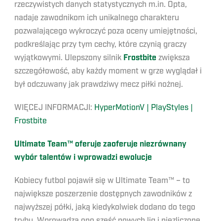
rzeczywistych danych statystycznych m.in. Opta,
nadaje zawodnikom ich unikalnego charakteru
pozwalającego wykroczyć poza oceny umiejętności,
podkreślając przy tym cechy, które czynią graczy
wyjątkowymi. Ulepszony silnik
Frostbite
zwiększa
szczegółowość, aby każdy moment w grze wyglądał i
był odczuwany jak prawdziwy mecz piłki nożnej.
WIĘCEJ INFORMACJI:
HyperMotionV | PlayStyles |
Frostbite
Ultimate Team™ oferuje zaoferuje niezrównany
wybór talentów i wprowadzi ewolucje
Kobiecy futbol pojawił się w Ultimate Team™ – to
największe poszerzenie dostępnych zawodników z
najwyższej półki, jaką kiedykolwiek dodano do tego
trybu. Wprowadza ono sześć nowych lig i niezliczone