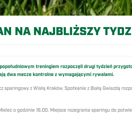
AN NA NAJBLIŻSZY TYDZ
popołudniowym treningiem rozpoczęli drugi tydzień przygo
ekają dwa mecze kontrolne z wymagającymi rywalami.
cz sparingowy z Wisłą Kraków. Spotkanie z Białą Gwiazdą rozpo
elec o godzinie 16.00. Miejsce rozegrania sparingu do potwie