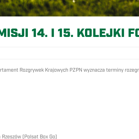
SJI 14. I 15. KOLEJKI F
tament Rozgrywek Krajowych PZPN wyznacza terminy rozegrania
a Rzeszów (Polsat Box Go)