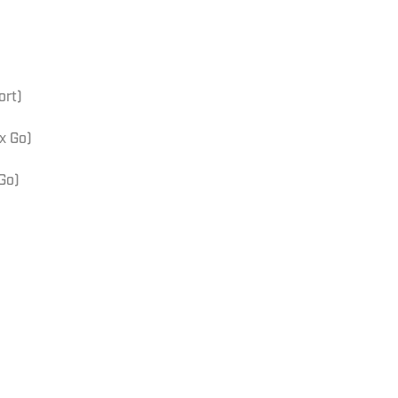
ort)
x Go)
Go)