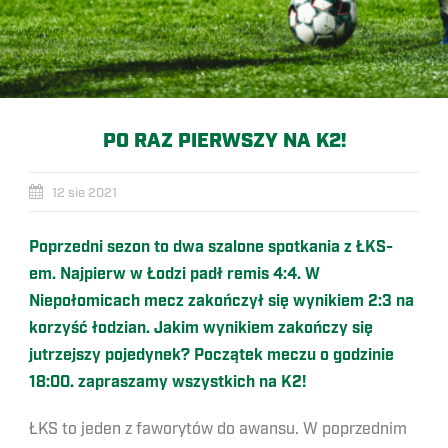
PO RAZ PIERWSZY NA K2!
12 sie 2021
Poprzedni sezon to dwa szalone spotkania z ŁKS-
em. Najpierw w Łodzi padł remis 4:4. W
Niepołomicach mecz zakończył się wynikiem 2:3 na
korzyść łodzian. Jakim wynikiem zakończy się
jutrzejszy pojedynek? Początek meczu o godzinie
18:00. zapraszamy wszystkich na K2!
ŁKS to jeden z faworytów do awansu. W poprzednim