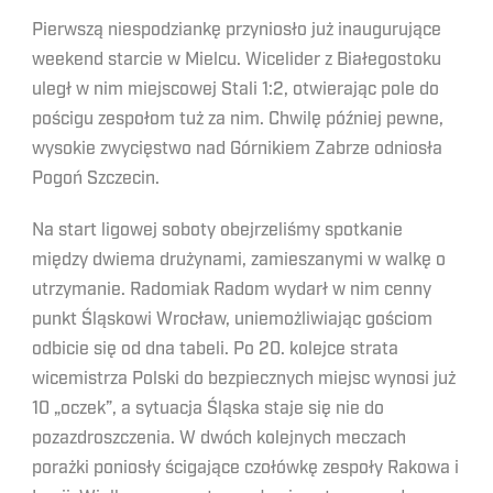
Pierwszą niespodziankę przyniosło już inaugurujące
weekend starcie w Mielcu. Wicelider z Białegostoku
uległ w nim miejscowej Stali 1:2, otwierając pole do
pościgu zespołom tuż za nim. Chwilę później pewne,
wysokie zwycięstwo nad Górnikiem Zabrze odniosła
Pogoń Szczecin.
Na start ligowej soboty obejrzeliśmy spotkanie
między dwiema drużynami, zamieszanymi w walkę o
utrzymanie. Radomiak Radom wydarł w nim cenny
punkt Śląskowi Wrocław, uniemożliwiając gościom
odbicie się od dna tabeli. Po 20. kolejce strata
wicemistrza Polski do bezpiecznych miejsc wynosi już
10 „oczek”, a sytuacja Śląska staje się nie do
pozazdroszczenia. W dwóch kolejnych meczach
porażki poniosły ścigające czołówkę zespoły Rakowa i