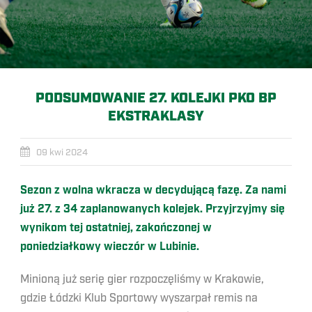
PODSUMOWANIE 27. KOLEJKI PKO BP
EKSTRAKLASY
09 kwi 2024
Sezon z wolna wkracza w decydującą fazę. Za nami
już 27. z 34 zaplanowanych kolejek. Przyjrzyjmy się
wynikom tej ostatniej, zakończonej w
poniedziałkowy wieczór w Lubinie.
Minioną już serię gier rozpoczęliśmy w Krakowie,
gdzie Łódzki Klub Sportowy wyszarpał remis na