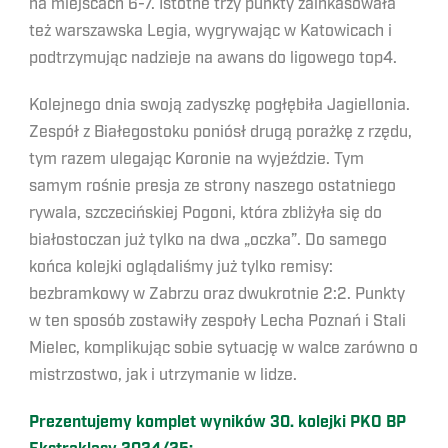
na miejscach 6-7. Istotne trzy punkty zainkasowała
też warszawska Legia, wygrywając w Katowicach i
podtrzymując nadzieje na awans do ligowego top4.
Kolejnego dnia swoją zadyszkę pogłębiła Jagiellonia.
Zespół z Białegostoku poniósł drugą porażkę z rzędu,
tym razem ulegając Koronie na wyjeździe. Tym
samym rośnie presja ze strony naszego ostatniego
rywala, szczecińskiej Pogoni, która zbliżyła się do
białostoczan już tylko na dwa „oczka”. Do samego
końca kolejki oglądaliśmy już tylko remisy:
bezbramkowy w Zabrzu oraz dwukrotnie 2:2. Punkty
w ten sposób zostawiły zespoły Lecha Poznań i Stali
Mielec, komplikując sobie sytuację w walce zarówno o
mistrzostwo, jak i utrzymanie w lidze.
Prezentujemy komplet wyników 30. kolejki PKO BP