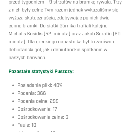
przed tygodniem – 9 strzałów na bramkę rywala. Trzy
z nich były celne Tym razem jednak wykazaliśmy się
wyższą skutecznością, zdobywając po nich dwie
cenne bramki. Do siatki Górnika trafiali kolejno
Michalis Kosidis (52. minuta) oraz Jakub Serafin (60.
minuta). Dla greckiego napastnika był to zarówno
debiutancki gol, jak i debiutanckie spotkanie w
naszych barwach.
Pozostałe statystyki Puszczy:
Posiadanie piłki: 40%
Podania: 366
Podania celne: 299
Dośrodkowania: 17
Dośrodkowania celne: 6
Faule: 10