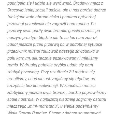
podniosła się i udało się wyrównać. Środowy mecz z
Cracovią lepiej zaczęli goście, ale u nas bardzo dobrze
funkcjonowała obrona niska i pomimo optycznej
przewagi przeciwnik nie zagroził nam mocno. Do
przerwy dwie padły dwie bramki, goście strzelili po
naszym prostym błędzie ale to co los nam zabrał
oddał jeszcze przed przerwą bo w podobnej sytuacji
przeciwnik musiał faulować naszego zawodnika w
polu karnym, skutecznie egzekwowany i mieliśmy
remis. W drugiej połowie szybko udało się nam
zdobyć przewagę. Przy rezultacie 2:1 mądrze się
broniliśmy, choć nie ustrzegliśmy się błędów, na
szczęście bez konsekwencji. W końcówce meczu
zdobyliśmy jeszcze dwie bramki i bardzo poprawiliśmy
sobie nastroje. W najbliższą niedzielę zagramy ostatni
mecz tego „mini-maratonu”, u siebie podejmiemy
Wisłę Czarny Dunajec. Chcemy dobrze spuentować