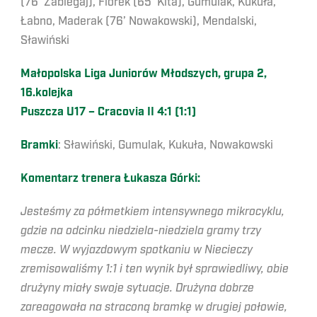
(76’ Zabiegaj), Florek (65’ Kita), Gumulak, Kukuła,
Łabno, Maderak (76’ Nowakowski), Mendalski,
Sławiński
Małopolska Liga Juniorów Młodszych, grupa 2,
16.kolejka
Puszcza U17 – Cracovia II 4:1 (1:1)
Bramki
: Sławiński, Gumulak, Kukuła, Nowakowski
Komentarz trenera Łukasza Górki:
Jesteśmy za półmetkiem intensywnego mikrocyklu,
gdzie na odcinku niedziela-niedziela gramy trzy
mecze. W wyjazdowym spotkaniu w Niecieczy
zremisowaliśmy 1:1 i ten wynik był sprawiedliwy, obie
drużyny miały swoje sytuacje. Drużyna dobrze
zareagowała na straconą bramkę w drugiej połowie,