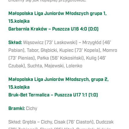
chcemy się jak najlepiej przygotować.
Małopolska Liga Juniorów Młodszych grupa 1,
15.kolejka
Garbarnia Kraków – Puszcza U16 4:0 (0:0)
Skład:
Wąsowicz (73’ Laskowski) – Mrzygłód (46’
Pabian), Tabor, Głąbicki, Kupiec (73’ Kopela), Momro
(73’ Pienias), Pałka (56’ Kokosiński), Kulig (46’
Czubak), Suchta, Majewski, Lolenko
Małopolska Liga Juniorów Młodszych, grupa 2,
15.kolejka
Bruk-Bet Termalica – Puszcza U17 1:1 (1:0)
Bramki:
Cichy
Skład: Grębla – Cichy, Cisak (76’ Ciastoń), Dudczak