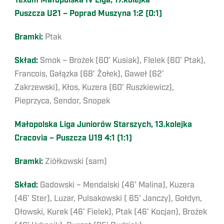
Texom Małopolska IV Liga, 17.kolejka
Puszcza U21 – Poprad Muszyna 1:2 (0:1)
Bramki:
Ptak
Skład:
Smok – Brożek (60’ Kusiak), FIelek (60’ Ptak),
Francois, Gałązka (68’ Żołek), Gaweł (62’
Zakrzewski), Kłos, Kuzera (60’ Ruszkiewicz),
Pieprzyca, Sendor, Snopek
Małopolska Liga Juniorów Starszych, 13.kolejka
Cracovia – Puszcza U19 4:1 (1:1)
Bramki:
Ziółkowski (sam)
Skład:
Gadowski – Mendalski (46’ Malina), Kuzera
(46’ Ster), Luzar, Pulsakowski ( 65’ Janczy), Gołdyn,
Ołowski, Kurek (46’ Fielek), Ptak (46’ Kocjan), Brożek