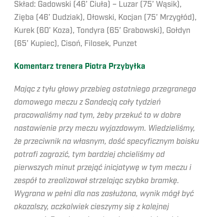
Skład: Gadowski (46’ Ciuła) – Luzar (75’ Wąsik),
Zięba (46’ Dudziak), Ołowski, Kocjan (75’ Mrzygłód),
Kurek (60’ Koza), Tondyra (65’ Grabowski), Gołdyn
(65’ Kupiec), Cisoń, Filosek, Punzet
Komentarz trenera Piotra Przybyłka
Mając z tyłu głowy przebieg ostatniego przegranego
domowego meczu z Sandecją cały tydzień
pracowaliśmy nad tym, żeby przekuć to w dobre
nastawienie przy meczu wyjazdowym. Wiedzieliśmy,
że przeciwnik na własnym, dość specyficznym boisku
potrafi zagrozić, tym bardziej chcieliśmy od
pierwszych minut przejąć inicjatywę w tym meczu i
zespół to zrealizował strzelając szybko bramkę.
Wygrana w pełni dla nas zasłużona, wynik mógł być
okazalszy, aczkolwiek cieszymy się z kolejnej