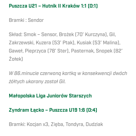
Puszcza U21 – Hutnik II Kraków 1:1 (0:1)
Bramki : Sendor
Skład: Smok – Sensor, Brożek (70’ Kurczyna), Gil,
Zakrzewski, Kuzera (53’ Ptak), Kusiak (53’ Malina),
Gaweł, Pieprzyca (78’ Ster), Pasternak, Snopek (82’
Żołek)
W 86.minucie czerwoną kartką w konsekwencji dwóch
żółtych ukarany został Gil.
Małopolska Liga Juniorów Starszych
Zyndram Łącko – Puszcza U19 1:6 (0:4)
Bramki: Kocjan x3, Zięba, Tondyra, Dudziak