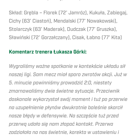
Skład: Grębla – Florek (72’ Jamróz), Kukuła, Zabiegaj,
Cichy (63’ Ciastoń), Mendalski (77’ Nowakowski),
Stolarczyk (63’ Maderak), Dudczak (77’ Gruszka),
Sławiński (72’ Gorzałczany), Cisak, Łabno (77’ Kita)
Komentarz trenera Łukasza Górki:
Wygraliśmy ważne spotkanie w kontekście układu sił
naszej ligi. Sam mecz miał sporo zwrotów akcji. Już w
5. minucie powinniśmy prowadzić 2:0, niestety
zmarnowaliśmy dwie świetne sytuacje. Przeciwnik
doskonale wykorzystał swój moment i tuż po przerwie
na uzupełnienie płynów dwukrotnie boleśnie skarcił
nasze błędy w defensywie. Na szczęście tuż przed
przerwą udało się nam złapać kontakt. Przerwa
zadziałała na nas świetnie, korekta w ustawieniu i