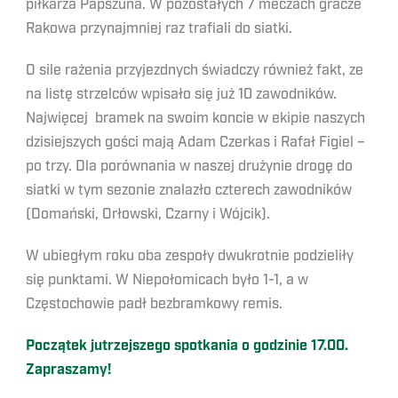
piłkarza Papszuna. W pozostałych 7 meczach gracze
Rakowa przynajmniej raz trafiali do siatki.
O sile rażenia przyjezdnych świadczy również fakt, ze
na listę strzelców wpisało się już 10 zawodników.
Najwięcej bramek na swoim koncie w ekipie naszych
dzisiejszych gości mają Adam Czerkas i Rafał Figiel –
po trzy. Dla porównania w naszej drużynie drogę do
siatki w tym sezonie znalazło czterech zawodników
(Domański, Orłowski, Czarny i Wójcik).
W ubiegłym roku oba zespoły dwukrotnie podzieliły
się punktami. W Niepołomicach było 1-1, a w
Częstochowie padł bezbramkowy remis.
Początek jutrzejszego spotkania o godzinie 17.00.
Zapraszamy!