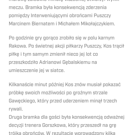
meczu. Bramka była konsekwencją zderzenia
pomiędzy Interweniującymi obrońcami Puszczy
Marcinem Biernatem i Michałem Mikołajczykiem.
Po godzinie gry gorąco zrobiło się w polu karnym
Rakowa. Po świetnej akcji piłkarzy Puszczy, Kos trącił
piłkę i tym samym zmienił nieco jej lot co
przeszkodziło Adrianowi Gębalskiemu na
umieszczenie jej w siatce.
Kilkanaście minut później Kos znów musiał pokazać
próbkę swoich możliwości po groźnym strzale
Gawęckiego, który przed uderzeniem minął trzech
rywali.
Druga bramka dla gości była konsekwencją odważnej
decyzji trenera Gorszkowa, który przeszedł na grę
trójką obrońców. W rezultacie wprowadzony kilka