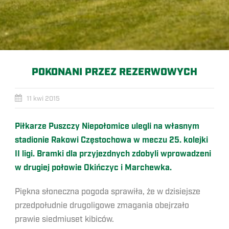
POKONANI PRZEZ REZERWOWYCH
11 kwi 2015
Piłkarze Puszczy Niepołomice ulegli na własnym
stadionie Rakowi Częstochowa w meczu 25. kolejki
II ligi. Bramki dla przyjezdnych zdobyli wprowadzeni
w drugiej połowie Okińczyc i Marchewka.
Piękna słoneczna pogoda sprawiła, że w dzisiejsze
przedpołudnie drugoligowe zmagania obejrzało
prawie siedmiuset kibiców.