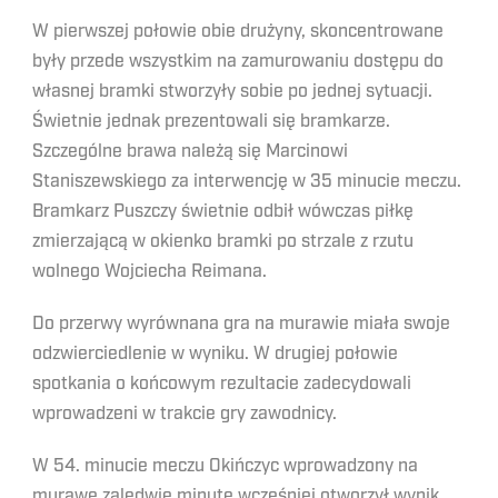
W pierwszej połowie obie drużyny, skoncentrowane
były przede wszystkim na zamurowaniu dostępu do
własnej bramki stworzyły sobie po jednej sytuacji.
Świetnie jednak prezentowali się bramkarze.
Szczególne brawa należą się Marcinowi
Staniszewskiego za interwencję w 35 minucie meczu.
Bramkarz Puszczy świetnie odbił wówczas piłkę
zmierzającą w okienko bramki po strzale z rzutu
wolnego Wojciecha Reimana.
Do przerwy wyrównana gra na murawie miała swoje
odzwierciedlenie w wyniku. W drugiej połowie
spotkania o końcowym rezultacie zadecydowali
wprowadzeni w trakcie gry zawodnicy.
W 54. minucie meczu Okińczyc wprowadzony na
murawę zaledwie minutę wcześniej otworzył wynik