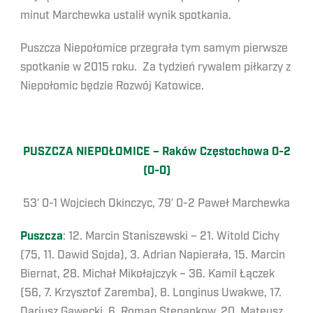
minut Marchewka ustalił wynik spotkania.
Puszcza Niepołomice przegrała tym samym pierwsze
spotkanie w 2015 roku. Za tydzień rywalem piłkarzy z
Niepołomic będzie Rozwój Katowice.
PUSZCZA NIEPOŁOMICE – Raków Częstochowa 0-2
(0-0)
53′ 0-1 Wojciech Okinczyc, 79′ 0-2 Paweł Marchewka
Puszcza
: 12. Marcin Staniszewski – 21. Witold Cichy
(75, 11. Dawid Sojda), 3. Adrian Napierała, 15. Marcin
Biernat, 28. Michał Mikołajczyk – 36. Kamil Łączek
(56, 7. Krzysztof Zaremba), 8. Longinus Uwakwe, 17.
Dariusz Gawęcki, 6. Roman Stepankow, 20. Mateusz