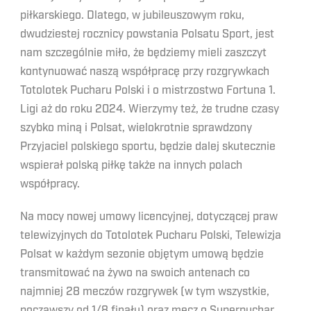
piłkarskiego. Dlatego, w jubileuszowym roku,
dwudziestej rocznicy powstania Polsatu Sport, jest
nam szczególnie miło, że będziemy mieli zaszczyt
kontynuować naszą współpracę przy rozgrywkach
Totolotek Pucharu Polski i o mistrzostwo Fortuna 1.
Ligi aż do roku 2024. Wierzymy też, że trudne czasy
szybko miną i Polsat, wielokrotnie sprawdzony
Przyjaciel polskiego sportu, będzie dalej skutecznie
wspierał polską piłkę także na innych polach
współpracy.
Na mocy nowej umowy licencyjnej, dotyczącej praw
telewizyjnych do Totolotek Pucharu Polski, Telewizja
Polsat w każdym sezonie objętym umową będzie
transmitować na żywo na swoich antenach co
najmniej 28 meczów rozgrywek (w tym wszystkie,
począwszy od 1/8 finału) oraz mecz o Superpuchar