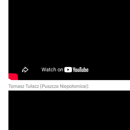
Tomasz Tułacz (Puszcza Niepołomice):