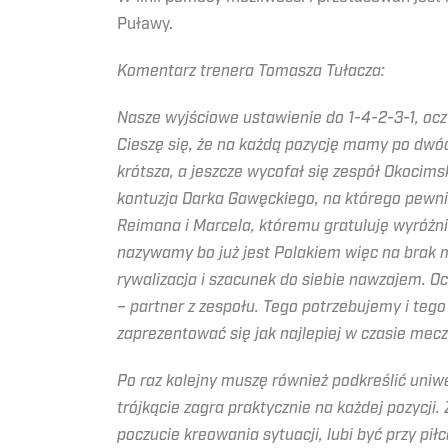
Puławy.
Komentarz trenera Tomasza Tułacza:
Nasze wyjściowe ustawienie do 1-4-2-3-1, ocz
Cieszę się, że na każdą pozycję mamy po dwó
krótsza, a jeszcze wycofał się zespół Okocims
kontuzja Darka Gawęckiego, na którego pewni
Reimana i Marcela, któremu gratuluję wyróżn
nazywamy bo już jest Polakiem więc na brak m
rywalizacja i szacunek do siebie nawzajem. Oc
– partner z zespołu. Tego potrzebujemy i te
zaprezentować się jak najlepiej w czasie mec
Po raz kolejny muszę również podkreślić uni
trójkącie zagra praktycznie na każdej pozyc
poczucie kreowania sytuacji, lubi być przy pił