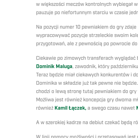
w większości meczów kontrolnych wybiegał w 
pauzuje po niefortunnym starciu w czasie jed
Na pozycji numer 10 pewniakiem do gry zdaje
wypracowywać pozycje strzeleckie swoim kol
przygotowań, ale z pewnością po powrocie do
Ciekawie po zimowych transferach wyglądać bę
Dominik Maluga
, zawodnik, który październik
Teraz będzie miał ciekawych konkurentów i d
Dominika w składzie już tak pewne nie będzie.
chodzi o lewą stronę tutaj pewniakiem do gry
Możliwa jest również koncepcja gry dwoma mł
również
Kamil Łączek,
a swego czasu nawet
A w szerokiej kadrze na debiut czekać będą r
W linii pomocy możliwości i przetasowań jest