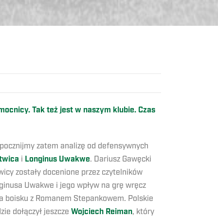
ocnicy. Tak też jest w naszym klubie. Czas
zpocznijmy zatem analizę od defensywnych
twica
i
Longinus Uwakwe
. Dariusz Gawęcki
wicy zostały docenione przez czytelników
nginusa Uwakwe i jego wpływ na grę wręcz
ce na boisku z Romanem Stepankowem. Polskie
zie dołączył jeszcze
Wojciech Reiman
, który