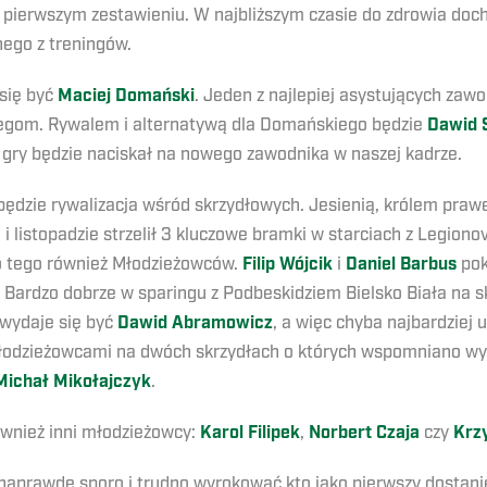
pierwszym zestawieniu. W najbliższym czasie do zdrowia docho
nego z treningów.
 się być
Maciej Domański
. Jeden z najlepiej asystujących zaw
egom. Rywalem i alternatywą dla Domańskiego będzie
Dawid 
 gry będzie naciskał na nowego zawodnika w naszej kadrze.
dzie rywalizacja wśród skrzydłowych. Jesienią, królem prawego
u i listopadzie strzelił 3 kluczowe bramki w starciach z Legion
o tego również Młodzieżowców.
Filip Wójcik
i
Daniel Barbus
pok
 Bardzo dobrze w sparingu z Podbeskidziem Bielsko Biała na sk
 wydaje się być
Dawid Abramowicz
, a więc chyba najbardziej 
odzieżowcami na dwóch skrzydłach o których wspomniano wyżej
Michał Mikołajczyk
.
ównież inni młodzieżowcy:
Karol Filipek
,
Norbert Czaja
czy
Krzy
 naprawdę sporo i trudno wyrokować kto jako pierwszy dostani