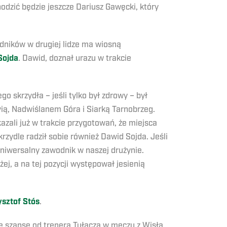
dzić będzie jeszcze Dariusz Gawęcki, który
odników w drugiej lidze ma wiosną
Sojda
. Dawid, doznał urazu w trakcie
 skrzydła – jeśli tylko był zdrowy – był
ovią, Nadwiślanem Góra i Siarką Tarnobrzeg.
azali już w trakcie przygotowań, że miejsca
rzydle radził sobie również Dawid Sojda. Jeśli
uniwersalny zawodnik w naszej drużynie.
, a na tej pozycji występował jesienią
sztof Stós
.
e szansę od trenera Tułacza w meczu z Wisłą