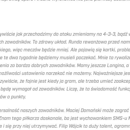
ywiście jak przechodzimy do ataku zmieniamy na 4-3-3, bądź w
ch zawodników. To zdrowy układ. Runda rewanżowa przed nami,
kiego, więc meczów będzie mniej. Ale pojawią się kartki, prob
e te dwa tygodnie będziemy musieli poczekać. Mnie ta rywali
ienia za bardzo dobrych zawodników. Mamy jeszcze Longina, a
ożliwości ustawienia narzekać nie możemy. Najważniejsze jest
zywiście, że fajnie jest kiedy ja gram, ale trzeba umieć zaakc
go będę wymagał od zawodników. Liczę, że ta świadomość fun
zów o punkty.
wersalność naszych zawodników. Maciej Domański może zagrać
ji. Znam tego piłkarza doskonale, bo jest wychowankiem SMS-
ce i się przy niej utrzymywać. Filip Wójcik to duży talent, ogr