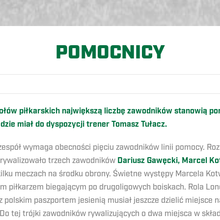
POMOCNICY
połów piłkarskich największą liczbę zawodników stanowią pom
zie miał do dyspozycji trener Tomasz Tułacz.
zespół wymaga obecności pięciu zawodników linii pomocy. Ro
y rywalizowało trzech zawodników
Dariusz Gawęcki,
Marcel Ko
kilku meczach na środku obrony. Świetne występy Marcela Kot
szym piłkarzem biegającym po drugoligowych boiskach. Rola Lo
 z polskim paszportem jesienią musiał jeszcze dzielić miejs
Do tej trójki zawodników rywalizujących o dwa miejsca w skład