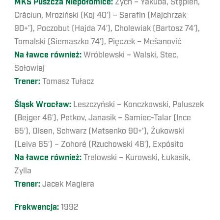
MKS Puszcza Niepołomice:
Zych – Yakuba, Stępień,
Crăciun, Mroziński (Koj 40′) – Serafin (Majchrzak
90+’), Poczobut (Hajda 74′), Cholewiak (Bartosz 74′),
Tomalski (Siemaszko 74′), Pięczek – Mešanović
Na ławce również:
Wróblewski – Walski, Stec,
Sołowiej
Trener:
Tomasz Tułacz
Śląsk Wrocław:
Leszczyński – Konczkowski, Paluszek
(Bejger 46′), Petkov, Janasik – Samiec-Talar (Ince
65′), Olsen, Schwarz (Matsenko 90+’), Żukowski
(Leiva 65′) – Zohoré (Rzuchowski 46′), Expósito
Na ławce również:
Trelowski – Kurowski, Łukasik,
Zylla
Trener:
Jacek Magiera
Frekwencja:
1992