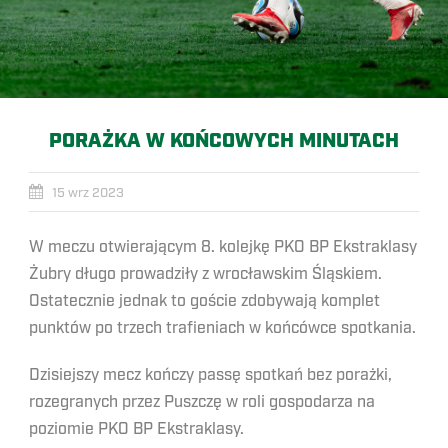
PORAŻKA W KOŃCOWYCH MINUTACH
15 wrz 2023
W meczu otwierającym 8. kolejkę PKO BP Ekstraklasy
Żubry długo prowadziły z wrocławskim Śląskiem.
Ostatecznie jednak to goście zdobywają komplet
punktów po trzech trafieniach w końcówce spotkania.
Dzisiejszy mecz kończy passę spotkań bez porażki,
rozegranych przez Puszczę w roli gospodarza na
poziomie PKO BP Ekstraklasy.