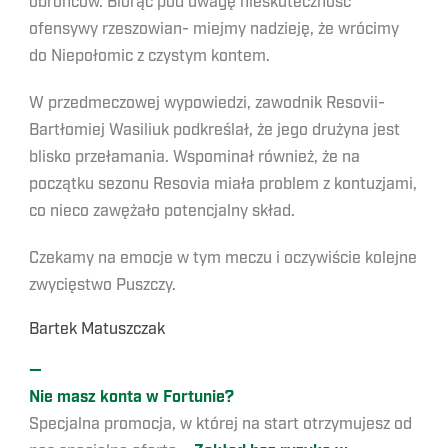
obrońców. Biorąc pod uwagę nieskuteczność
ofensywy rzeszowian- miejmy nadzieję, że wrócimy
do Niepołomic z czystym kontem.
W przedmeczowej wypowiedzi, zawodnik Resovii-
Bartłomiej Wasiliuk podkreślał, że jego drużyna jest
blisko przełamania. Wspominał również, że na
początku sezonu Resovia miała problem z kontuzjami,
co nieco zawężało potencjalny skład.
Czekamy na emocje w tym meczu i oczywiście kolejne
zwycięstwo Puszczy.
Bartek Matuszczak
—
Nie masz konta w Fortunie?
Specjalna promocja, w której na start otrzymujesz od