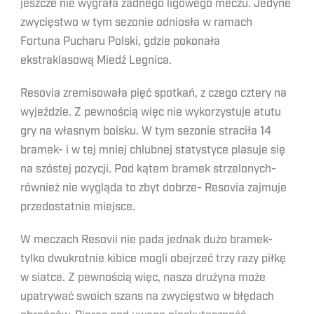
jeszcze nie wygrała żadnego ligowego meczu. Jedyne
zwycięstwo w tym sezonie odniosła w ramach
Fortuna Pucharu Polski, gdzie pokonała
ekstraklasową Miedź Legnica.
Resovia zremisowała pięć spotkań, z czego cztery na
wyjeździe. Z pewnością więc nie wykorzystuje atutu
gry na własnym boisku. W tym sezonie straciła 14
bramek- i w tej mniej chlubnej statystyce plasuje się
na szóstej pozycji. Pod kątem bramek strzelonych-
również nie wygląda to zbyt dobrze- Resovia zajmuje
przedostatnie miejsce.
W meczach Resovii nie pada jednak dużo bramek-
tylko dwukrotnie kibice mogli obejrzeć trzy razy piłkę
w siatce. Z pewnością więc, nasza drużyna może
upatrywać swoich szans na zwycięstwo w błędach