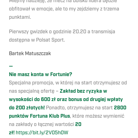
Miejmy nadzieję, że mecz na boisku lidera będzie
obfitował w emocje, ale to my zejdziemy z trzema
punktami.
Pierwszy gwizdek o godzinie 20.20 a transmisja
dostępna w Polsat Sport.
Bartek Matuszczak
—
Nie masz konta w Fortunie?
Specjalna promocja, w której na start otrzymujesz od
nas specjalną ofertę –
Zakład bez ryzyka w
wysokości do 600 zł oraz bonus od drugiej wpłaty
do 200 złotych!
Ponadto, otrzymujesz na start
2800
punktów Fortuna Klub Plus
, które możesz wymienić
na zakłady o łącznej wartości
20
zł!
https://bit.ly/2V05h0W