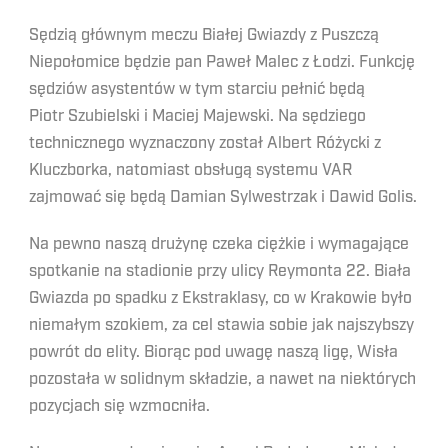
Sędzią głównym meczu Białej Gwiazdy z Puszczą
Niepołomice będzie pan Paweł Malec z Łodzi. Funkcję
sędziów asystentów w tym starciu pełnić będą
Piotr
Szubielski
i Maciej Majewski. Na sędziego
technicznego wyznaczony został Albert Różycki z
Kluczborka, natomiast obsługą systemu VAR
zajmować się będą Damian Sylwestrzak i Dawid Golis.
Na pewno naszą drużynę czeka ciężkie i wymagające
spotkanie na stadionie przy ulicy Reymonta 22. Biała
Gwiazda po spadku z Ekstraklasy, co w Krakowie było
niemałym szokiem, za cel stawia sobie jak najszybszy
powrót do elity. Biorąc pod uwagę naszą ligę, Wisła
pozostała w solidnym składzie, a nawet na niektórych
pozycjach się wzmocniła.