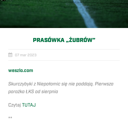
PRASÓWKA „ŻUBRÓW”
07 mar 2023
weszlo.com
Skurczybyki z Niepołomic się nie poddają. Pierwsza
porażka ŁKS od sierpnia
Czytaj
TUTAJ
**