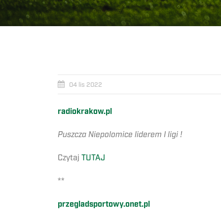
04 lis 2022
radiokrakow.pl
Puszcza Niepolomice liderem I ligi !
Czytaj
TUTAJ
**
przegladsportowy.onet.pl