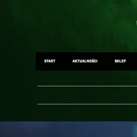
START
AKTUALNOŚCI
SKLEP