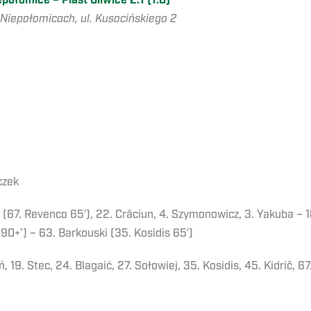
połomice – Piast Gliwice 2:1 (1:0)
 Niepołomicach, ul. Kusocińskiego 2
czek
i (67. Revenco 65′), 22. Crăciun, 4. Szymonowicz, 3. Yakuba – 
c 90+’) – 63. Barkouski (35. Kosidis 65′)
ń, 19. Stec, 24. Blagaić, 27. Sołowiej, 35. Kosidis, 45. Kidrič, 6