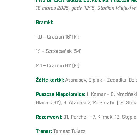
PKO BP Ekstraklasa, 25. kolejka: Puszcza Nie
16 marca 2025, godz. 12:15, Stadion Miejski w
Bramki:
1:0 – Crăciun 16′ (k.)
1:1 – Szczepański 54′
2:1 – Crăciun 61′ (k.)
Żółte kartki:
Atanasov, Siplak – Zedadka, Dzi
Puszcza Niepołomice:
1. Komar – 8. Mrozińsk
Blagaić 81′), 6. Atanasov, 14. Serafin (19. Ste
Rezerwowi:
31. Perchel – 7. Klimek, 12. Stępie
Trener:
Tomasz Tułacz