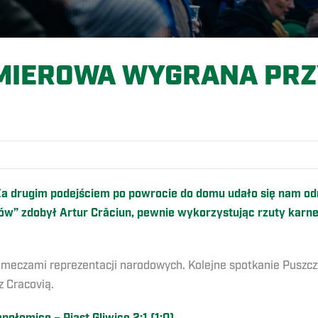
MIEROWA WYGRANA PRZY
O
 Za drugim podejściem po powrocie do domu udało się nam 
ów” zdobył Artur Crăciun, pewnie wykorzystując rzuty karne.
z meczami reprezentacji narodowych. Kolejne spotkanie Puszcz
z Cracovią.