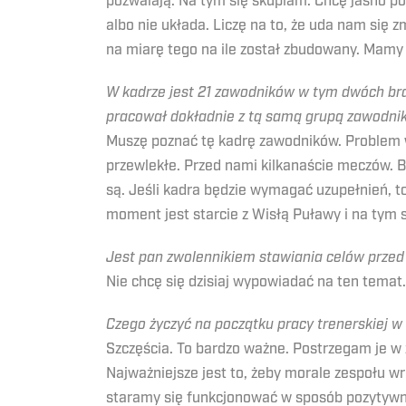
pozwalają. Na tym się skupiam. Chcę jasno pod
albo nie układa. Liczę na to, że uda nam się
na miarę tego na ile został zbudowany. Mamy
W kadrze jest 21 zawodników w tym dwóch br
pracował dokładnie z tą samą grupą zawodnik
Muszę poznać tę kadrę zawodników. Problem wy
przewlekłe. Przed nami kilkanaście meczów. B
są. Jeśli kadra będzie wymagać uzupełnień, t
moment jest starcie z Wisłą Puławy i na tym 
Jest pan zwolennikiem stawiania celów przed
Nie chcę się dzisiaj wypowiadać na ten temat
Czego życzyć na początku pracy trenerskiej 
Szczęścia. To bardzo ważne. Postrzegam je w z
Najważniejsze jest to, żeby morale zespołu wr
staramy się funkcjonować w sposób pozytywny