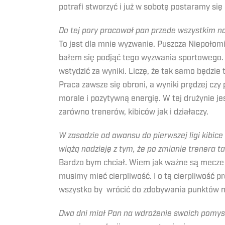
potrafi stworzyć i już w sobotę postaramy si
Do tej pory pracował pan przede wszystkim na
To jest dla mnie wyzwanie. Puszcza Niepołomi
bałem się podjąć tego wyzwania sportowego. 
wstydzić za wyniki. Liczę, że tak samo będzie
Praca zawsze się obroni, a wyniki prędzej czy p
morale i pozytywną energię. W tej drużynie j
zarówno trenerów, kibiców jak i działaczy.
W zasadzie od awansu do pierwszej ligi kibic
wiążą nadzieję z tym, że po zmianie trenera t
Bardzo bym chciał. Wiem jak ważne są mecze 
musimy mieć cierpliwość. I o tą cierpliwość p
wszystko by wrócić do zdobywania punktów 
Dwa dni miał Pan na wdrożenie swoich pomys