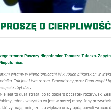
„PROSZĘ O CIERPLIWOŚĆ
wego trenera Puszczy Niepołomice Tomasza Tułacza. Zapytal
Niepołomice.
ystkim witamy w Niepołomicach! W klubach piłkarskich w więk
nika. Tak jest i tym razem. Prowadzony przez Pana zespół bę
szczęście zbyt duży
.
e jest to duża strata, bo to dopiero początek rozgrywek. Zespół
 Robimy jednak wszystko co jest w naszej mocy, żeby przywróci
y, którzy mają mniejsze lub większe urazy będą powoli wracać d