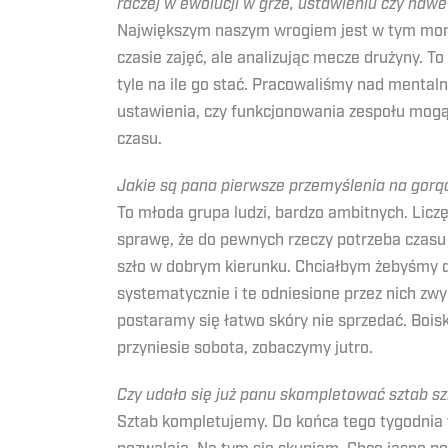
raczej w ewolucji w grze, ustawieniu czy nawe
Największym naszym wrogiem jest w tym momenc
czasie zajęć, ale analizując mecze drużyny. To
tyle na ile go stać. Pracowaliśmy nad mentaln
ustawienia, czy funkcjonowania zespołu mogą 
czasu.
Jakie są pana pierwsze przemyślenia na gorą
To młoda grupa ludzi, bardzo ambitnych. Licz
sprawę, że do pewnych rzeczy potrzeba czasu i
szło w dobrym kierunku. Chciałbym żebyśmy do
systematycznie i te odniesione przez nich z
postaramy się łatwo skóry nie sprzedać. Boi
przyniesie sobota, zobaczymy jutro.
Czy udało się już panu skompletować sztab sz
Sztab kompletujemy. Do końca tego tygodnia w