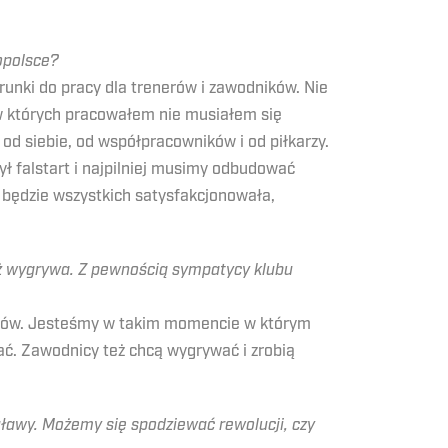
opolsce?
runki do pracy dla trenerów i zawodników. Nie
 w których pracowałem nie musiałem się
 od siebie, od współpracowników i od piłkarzy.
czył falstart i najpilniej musimy odbudować
a będzie wszystkich satysfakcjonowała,
niż wygrywa. Z pewnością sympatycy klubu
biców. Jesteśmy w takim momencie w którym
tać. Zawodnicy też chcą wygrywać i zrobią
awy. Możemy się spodziewać rewolucji, czy