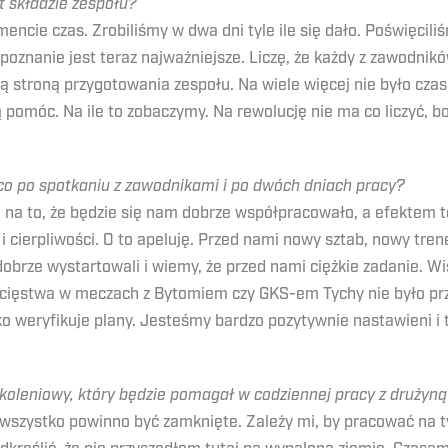
t składzie zespołu?
ie czas. Zrobiliśmy w dwa dni tyle ile się dało. Poświęcili
 poznanie jest teraz najważniejsze. Liczę, że każdy z zawodnikó
ą stroną przygotowania zespołu. Na wiele więcej nie było czas
pomóc. Na ile to zobaczymy. Na rewolucję nie ma co liczyć, bo
co po spotkaniu z zawodnikami i po dwóch dniach pracy?
ę na to, że będzie się nam dobrze współpracowało, a efektem 
 cierpliwości. O to apeluję. Przed nami nowy sztab, nowy trene
brze wystartowali i wiemy, że przed nami ciężkie zadanie. W
wycięstwa w meczach z Bytomiem czy GKS-em Tychy nie było p
sko weryfikuje plany. Jesteśmy bardzo pozytywnie nastawieni 
koleniowy, który będzie pomagał w codziennej pracy z drużyną?
szystko powinno być zamknięte. Zależy mi, by pracować na ty