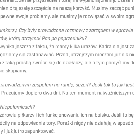
kreślić, że nie przyszedłem tutaj na wypaloną ziemię. Czasami 
 zmienić tą szalę szczęścia na naszą korzyść. Musimy zacząć p
 pewne swoje problemy, ale musimy je rozwiązać w swoim ogr
amkarzy. Czy były prowadzone rozmowy z zarządem w sprawie w
ów, którą otrzymał Pan po poprzedniku?
nika jeszcze z faktu, że mamy kilka urazów. Kadra nie jest z
ędziemy się zastanawiać. Przed jutrzejszym meczem już nic ni
o z taką prośbą zwrócę się do działaczy, ale o tym pomyślimy 
się skupiamy.
 prowadzonym zespołem na rundę, sezon? Jeśli tak to jaki je
. Pracujemy dopiero dwa dni. Na ten moment najważniejszym ce
w Niepołomicach?
drowiu piłkarzy i ich funkcjonowaniu ich na boisku. Jeśli to bę
óciły na odpowiednie tory. Porażki nigdy nie działają w sposó
 i już jutro zapunktować.