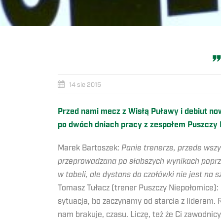
14 sie 2015
Przed nami mecz z Wisłą Puławy i debiut no
po dwóch dniach pracy z zespołem Puszczy 
Marek Bartoszek:
Panie trenerze, przede wsz
przeprowadzana po słabszych wynikach poprzed
w tabeli, ale dystans do czołówki nie jest na 
Tomasz Tułacz (trener Puszczy Niepołomice): Ni
sytuacja, bo zaczynamy od starcia z liderem.
nam brakuje, czasu. Liczę, też że Ci zawodnic