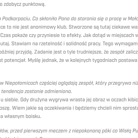
ę o zdobycz punktową.
 Podkarpaciu. Co skłoniło Pana do starania się o pracę w Mał
ce to nie jest anonimowy klub. Stworzone są tutaj ciekawe wa
Czas pokaże czy przyniesie to efekty. Jak dotąd w miejscach
 tutaj. Stawiam na rzetelność i solidność pracy. Tego wymagam
óźniej przyjdą. Zadanie jest o tyle trudniejsze, że zespół zali
est potencjał. Myślę jednak, że w kolejnych tygodniach postaw
e w Niepołomicach częściej oglądają zespół, który przegrywa 
a tendencja zostanie odmieniona.
u siebie. Gdy drużyna wygrywa wrasta jej obraz w oczach ki
roszę. Wiem jakie są oczekiwania i będziemy chcieli nim spros
na własnym boisku.
łów, przed pierwszym meczem z niepokonaną póki co Wisłą Puł