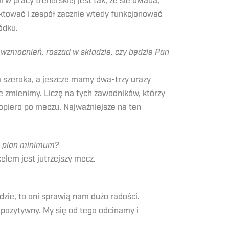
w pracy trenerskiej jest tak, że sie układa,
unktować i zespół zacznie wtedy funkcjonować
ódku.
zmocnień, roszad w składzie, czy będzie Pan
a szeroka, a jeszcze mamy dwa-trzy urazy
e zmienimy. Liczę na tych zawodników, którzy
dopiero po meczu. Najważniejsze na ten
st plan minimum?
lem jest jutrzejszy mecz.
dzie, to oni sprawią nam dużo radości.
b pozytywny. My się od tego odcinamy i