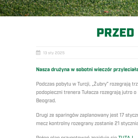
PRZED 
13 sty 2025
Nasza drużyna w sobotni wieczór przyleciała
Podczas pobytu w Turcji, „Żubry” rozegrają t
podopieczni trenera Tułacza rozegrają jutro o
Beograd.
Drugi ze sparingów zaplanowany jest 17 stycz
mecz kontrolny rozegrany zostanie 21 stycznia