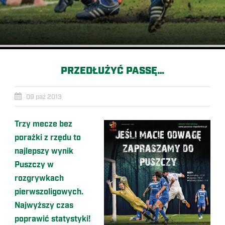
PRZEDŁUŻYĆ PASSĘ…
09 paź 2013
Trzy mecze bez
porażki z rzędu to
najlepszy wynik
Puszczy w
rozgrywkach
pierwszoligowych.
Najwyższy czas
poprawić statystyki!