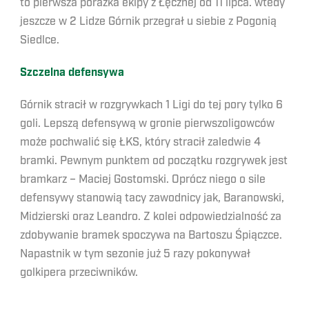
to pierwsza porażka ekipy z Łęcznej od 11 lipca. wtedy
jeszcze w 2 Lidze Górnik przegrał u siebie z Pogonią
Siedlce.
Szczelna defensywa
Górnik stracił w rozgrywkach 1 Ligi do tej pory tylko 6
goli. Lepszą defensywą w gronie pierwszoligowców
może pochwalić się ŁKS, który stracił zaledwie 4
bramki. Pewnym punktem od początku rozgrywek jest
bramkarz – Maciej Gostomski. Oprócz niego o sile
defensywy stanowią tacy zawodnicy jak, Baranowski,
Midzierski oraz Leandro. Z kolei odpowiedzialność za
zdobywanie bramek spoczywa na Bartoszu Śpiączce.
Napastnik w tym sezonie już 5 razy pokonywał
golkipera przeciwników.