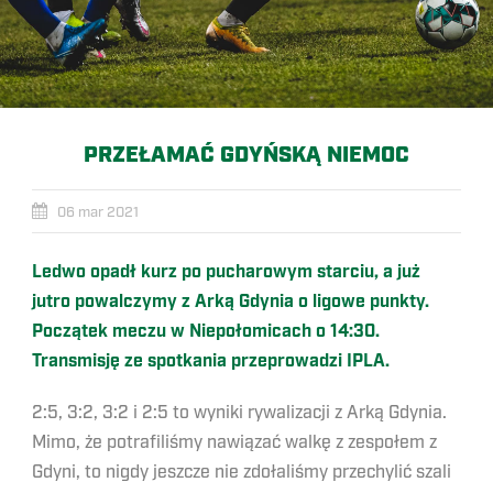
PRZEŁAMAĆ GDYŃSKĄ NIEMOC
06 mar 2021
Ledwo opadł kurz po pucharowym starciu, a już
jutro powalczymy z Arką Gdynia o ligowe punkty.
Początek meczu w Niepołomicach o 14:30.
Transmisję ze spotkania przeprowadzi IPLA.
2:5, 3:2, 3:2 i 2:5 to wyniki rywalizacji z Arką Gdynia.
Mimo, że potrafiliśmy nawiązać walkę z zespołem z
Gdyni, to nigdy jeszcze nie zdołaliśmy przechylić szali