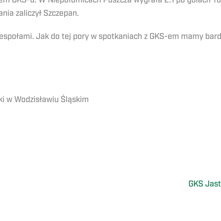
ołem GKS-u. W Niepołomicach Puszcza wygrała 2:1 po golach T
ania zaliczył Szczepan.
espołami. Jak do tej pory w spotkaniach z GKS-em mamy bar
ski w Wodzisławiu Śląskim
GKS Jast