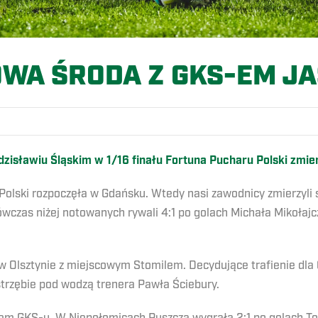
WA ŚRODA Z GKS-EM JA
dzisławiu Śląskim w 1/16 finału Fortuna Pucharu Polski zmi
Polski rozpoczęła w Gdańsku. Wtedy nasi zawodnicy zmierzyli
czas niżej notowanych rywali 4:1 po golach Michała Mikołajcz
w Olsztynie z miejscowym Stomilem. Decydujące trafienie dla
trzębie pod wodzą trenera Pawła Ściebury.