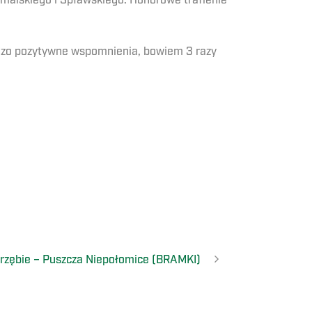
omalskiego i Spławskiego. Honorowe trafienie
dzo pozytywne wspomnienia, bowiem 3 razy
rzębie – Puszcza Niepołomice (BRAMKI)