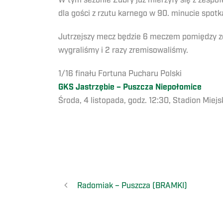
W tym sezonie Żubry już mierzyły się z zesp
dla gości z rzutu karnego w 90. minucie spotk
Jutrzejszy mecz będzie 6 meczem pomiędzy z
wygraliśmy i 2 razy zremisowaliśmy.
1/16 finału Fortuna Pucharu Polski
GKS Jastrzębie – Puszcza Niepołomice
Środa, 4 listopada, godz. 12:30, Stadion Miej
Radomiak – Puszcza (BRAMKI)